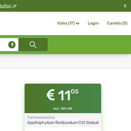
X
duttor
🌿
Login
Carello (
0
)
Italia (IT)
11
05
incl. 10% IVA
Farmaceutico
Spathiphyllum floribundum
C12
Globuli