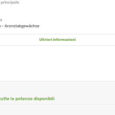
principale
ia
e - Aronstabgewächse
Ultriori informazioni
tutte le potenze disponibili