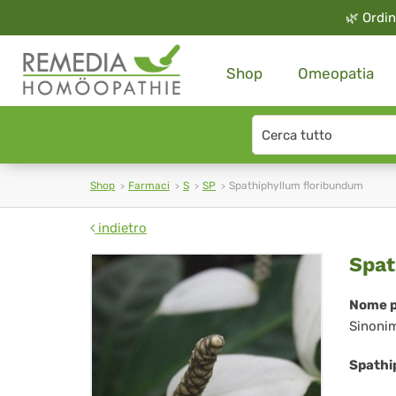
🌿
Ordin
Shop
Omeopatia
Search
type
Shop
Farmaci
S
SP
Spathiphyllum floribundum
indietro
Spa
Spat
flo
Nome p
Sinoni
Spathi