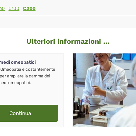
60
C100
C200
Ulteriori informazioni ...
imedi omeopatici
 Omeopatia è costantemente
 per ampliare la gamma dei
imedi omeopatici.
Continua