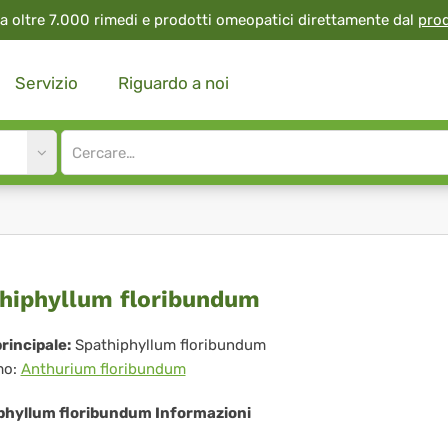
a oltre 7.000 rimedi e prodotti omeopatici direttamente dal
pro
Servizio
Riguardo a noi
Site
search
input
thiphyllum
hiphyllum floribundum
ribundum
rincipale:
Spathiphyllum floribundum
mo:
Anthurium floribundum
phyllum floribundum Informazioni