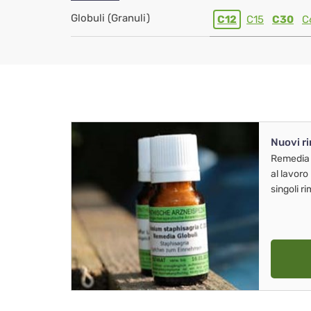
Globuli (Granuli)
C12
C15
C30
C
Nuovi r
Remedia
al lavoro
singoli r