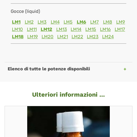
Gocce (liquid)
LM1
LM2
LM3
LM4
LM5
LM6
LM7
LM8
LM9
LM10
LM11
LM12
LM13
LM14
LM15
LM16
LM17
LM18
LM19
LM20
LM21
LM22
LM23
LM24
Elenco di tutte le potenze disponibili
Ulteriori informazioni ...