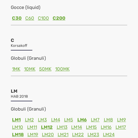
Gocce (liquid)
C30
C60
C100
C200
C
Korsakoff
Globuli (Granuli)
1MK
10MK
50MK
100MK
LM
HAB 2018
Globuli (Granuli)
LM1
LM2
LM3
LM4
LM5
LM6
LM7
LM8
LM9
LM10
LM11
LM12
LM13
LM14
LM15
LM16
LM17
LM18
LM19
LM20
LM21
LM22
LM23
LM24