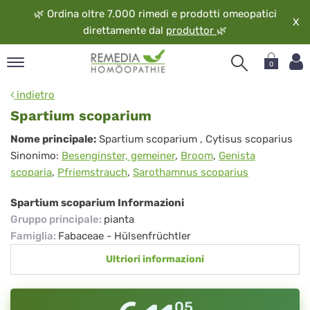
🌿
Ordina oltre 7.000 rimedi e prodotti omeopatici
X
direttamente dal
produttor
🌿
0
pand
indietro
ngua
Spartium scoparium
pand
Spartium
Nome principale:
Spartium scoparium
, Cytisus scoparius
op
Sinonimo:
Besenginster, gemeiner
,
Broom
,
Genista
scoparium
pand
scoparia
,
Pfriemstrauch
,
Sarothamnus scoparius
eopatia
pand
Spartium scoparium Informazioni
vizio
Gruppo principale
:
pianta
pand
Famiglia
:
Fabaceae - Hülsenfrüchtler
guardo
Ultriori informazioni
05