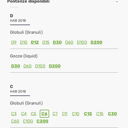
Pontenze disponibili
D
HAB 2018
Globuli (Granuli)
D9
D10
D12
D15
D30
D60
D100
D200
Gocce (liquid)
D30
D60
D100
D200
C
HAB 2018
Globuli (Granuli)
C3
C4
C5
C6
C7
C9
C10
C12
C15
C30
C60
C100
C200