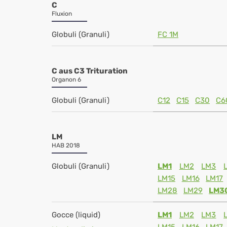
C
Fluxion
Globuli (Granuli)
FC 1M
C aus C3 Trituration
Organon 6
Globuli (Granuli)
C12
C15
C30
C6
LM
HAB 2018
Globuli (Granuli)
LM1
LM2
LM3
LM15
LM16
LM17
LM28
LM29
LM3
Gocce (liquid)
LM1
LM2
LM3