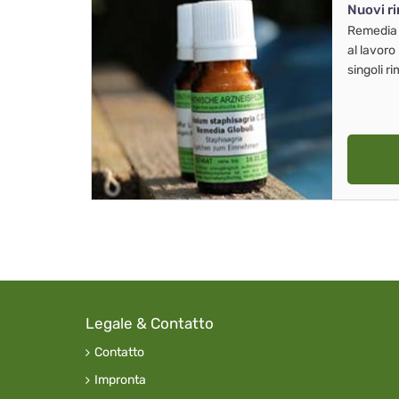
Nuovi r
Remedia
al lavoro
singoli r
Legale & Contatto
Contatto
Impronta