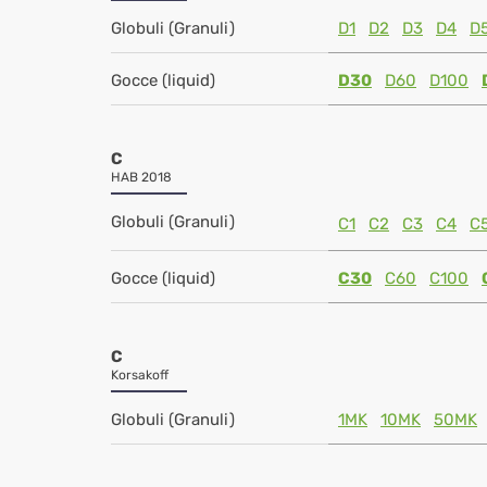
Globuli (Granuli)
D1
D2
D3
D4
D
Gocce (liquid)
D30
D60
D100
C
HAB 2018
Globuli (Granuli)
C1
C2
C3
C4
C
Gocce (liquid)
C30
C60
C100
C
Korsakoff
Globuli (Granuli)
1MK
10MK
50MK