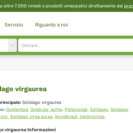
a oltre 7.000 rimedi e prodotti omeopatici direttamente dal
pro
Servizio
Riguardo a noi
Site
search
input
idago
dago virgaurea
gaurea
rincipale:
Solidago virgaurea
mo:
Goldentod
,
Goldrute, echte
,
Petersstab
,
Solidago
,
Solidago
nsis
,
Solidago virga aurea
,
Wundkraut, heidnisches
go virgaurea Informazioni