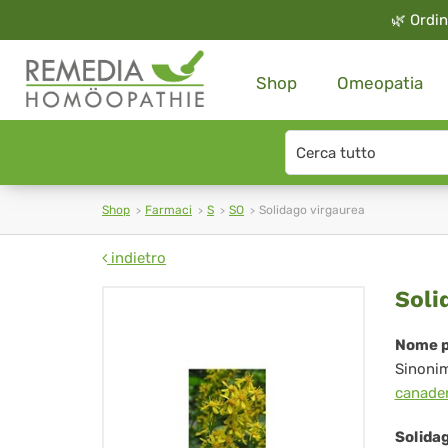
🌿
Ordin
Shop
Omeopatia
Search
type
Shop
Farmaci
S
SO
Solidago virgaurea
indietro
Sol
Soli
vir
Nome p
Sinoni
canade
Solida