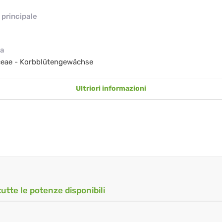
principale
ia
ceae - Korbblütengewächse
Ultriori informazioni
tutte le potenze disponibili