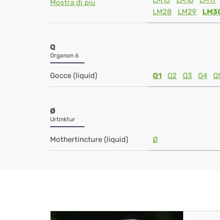
LM15
LM16
LM17
Mostra di piu
LM28
LM29
LM3
Q
Organon 6
Gocce (liquid)
Q1
Q2
Q3
Q4
Q
Ø
Urtinktur
Mothertincture (liquid)
Ø