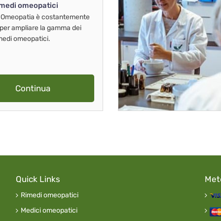
imedi omeopatici
 Omeopatia è costantemente
 per ampliare la gamma dei
imedi omeopatici.
Continua
Quick Links
Met
Rimedi omeopatici
Medici omeopatici