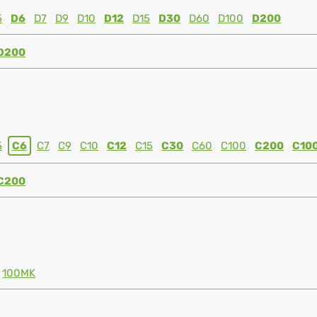
5
D6
D7
D9
D10
D12
D15
D30
D60
D100
D200
D200
5
C6
C7
C9
C10
C12
C15
C30
C60
C100
C200
C10
C200
100MK