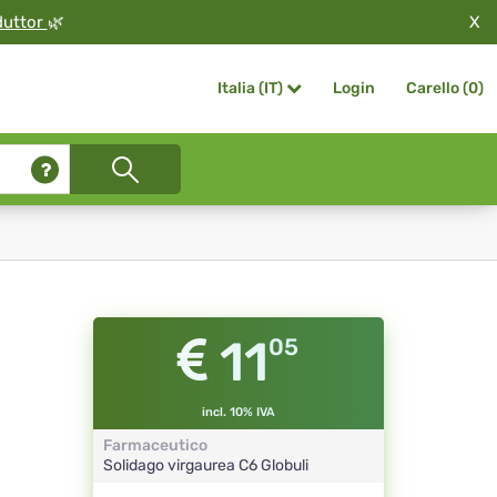
X
duttor
🌿
Login
Carello (
0
)
Italia (IT)
11
05
incl. 10% IVA
Farmaceutico
Solidago virgaurea
C6
Globuli