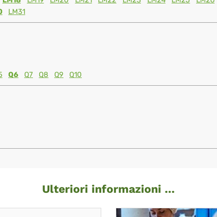
LM18
LM19
LM20
LM21
LM22
LM23
LM24
LM25
LM26
0
LM31
5
Q6
Q7
Q8
Q9
Q10
Ulteriori informazioni ...