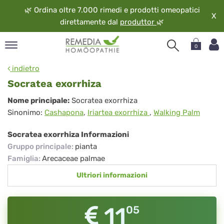
🌿
Ordina oltre 7.000 rimedi e prodotti omeopatici
X
direttamente dal
produttor
🌿
0
pand
indietro
ngua
Socratea exorrhiza
pand
Socratea
Nome principale:
Socratea exorrhiza
op
Sinonimo:
Cashapona
,
Iriartea exorrhiza
,
Walking Palm
exorrhiza
pand
eopatia
Socratea exorrhiza Informazioni
pand
Gruppo principale
:
pianta
vizio
Famiglia
:
Arecaceae palmae
pand
Ultriori informazioni
guardo
11
05