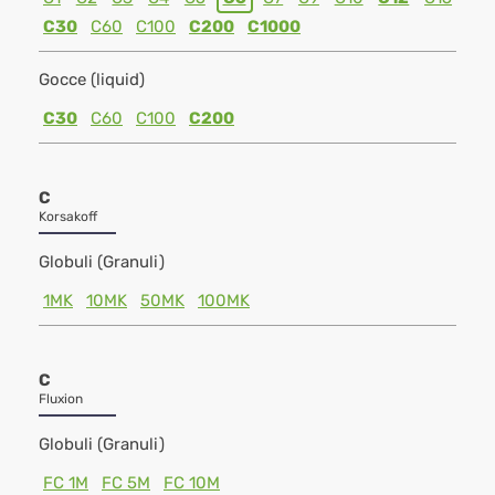
C30
C60
C100
C200
C1000
Gocce (liquid)
C30
C60
C100
C200
C
Korsakoff
Globuli (Granuli)
1MK
10MK
50MK
100MK
C
Fluxion
Globuli (Granuli)
FC 1M
FC 5M
FC 10M