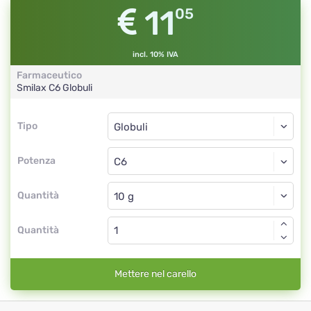
11
05
incl. 10% IVA
Farmaceutico
Smilax
C6
Globuli
Tipo
Tipo
Globuli
Potenza
C6
Globuli
Quantità
Quantità
Mettere nel carello