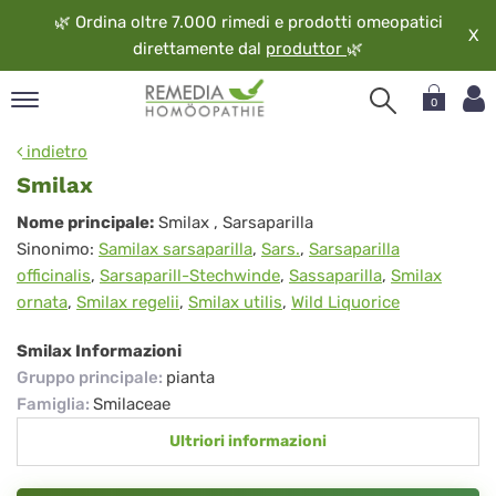
🌿
Ordina oltre 7.000 rimedi e prodotti omeopatici
X
direttamente dal
produttor
🌿
0
pand
indietro
ngua
Smilax
pand
Smilax
Nome principale:
Smilax
, Sarsaparilla
op
Sinonimo:
Samilax sarsaparilla
,
Sars.
,
Sarsaparilla
pand
officinalis
,
Sarsaparill-Stechwinde
,
Sassaparilla
,
Smilax
eopatia
ornata
,
Smilax regelii
,
Smilax utilis
,
Wild Liquorice
pand
vizio
Smilax Informazioni
pand
Gruppo principale
:
pianta
guardo
Famiglia
:
Smilaceae
Ultriori informazioni