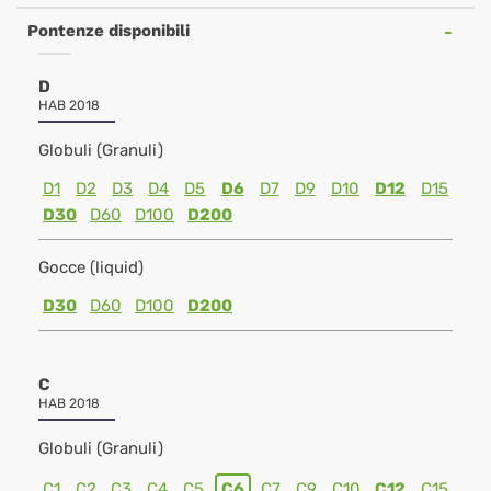
Pontenze disponibili
D
HAB 2018
Globuli (Granuli)
D1
D2
D3
D4
D5
D6
D7
D9
D10
D12
D15
D30
D60
D100
D200
Gocce (liquid)
D30
D60
D100
D200
C
HAB 2018
Globuli (Granuli)
C1
C2
C3
C4
C5
C6
C7
C9
C10
C12
C15