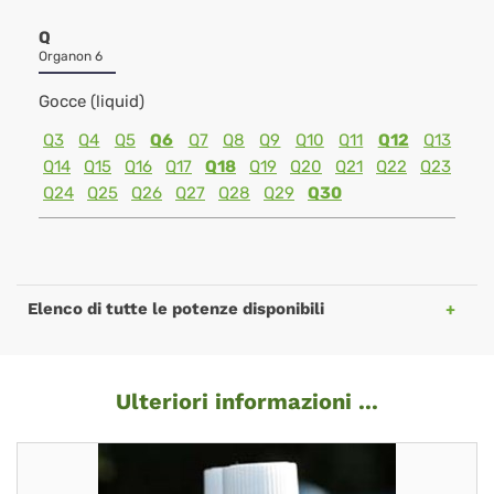
Q
Organon 6
Gocce (liquid)
Q3
Q4
Q5
Q6
Q7
Q8
Q9
Q10
Q11
Q12
Q13
Q14
Q15
Q16
Q17
Q18
Q19
Q20
Q21
Q22
Q23
Q24
Q25
Q26
Q27
Q28
Q29
Q30
Elenco di tutte le potenze disponibili
Ulteriori informazioni ...