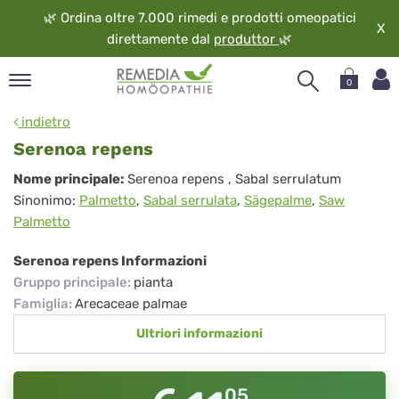
🌿
Ordina oltre 7.000 rimedi e prodotti omeopatici
X
direttamente dal
produttor
🌿
0
pand
indietro
ngua
Serenoa repens
pand
Serenoa
Nome principale:
Serenoa repens
, Sabal serrulatum
op
Sinonimo:
Palmetto
,
Sabal serrulata
,
Sägepalme
,
Saw
repens
pand
Palmetto
eopatia
pand
Serenoa repens Informazioni
vizio
Gruppo principale
:
pianta
pand
Famiglia
:
Arecaceae palmae
guardo
Ultriori informazioni
05