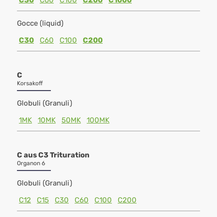
C30
C60
C100
C200
C1000
Gocce (liquid)
C30
C60
C100
C200
C
Korsakoff
Globuli (Granuli)
1MK
10MK
50MK
100MK
C aus C3 Trituration
Organon 6
Globuli (Granuli)
C12
C15
C30
C60
C100
C200