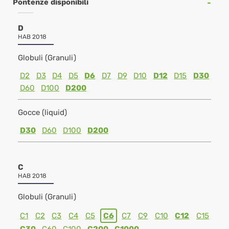
Pontenze disponibili
D
HAB 2018
Globuli (Granuli)
D2
D3
D4
D5
D6
D7
D9
D10
D12
D15
D30
D60
D100
D200
Gocce (liquid)
D30
D60
D100
D200
C
HAB 2018
Globuli (Granuli)
C1
C2
C3
C4
C5
C6
C7
C9
C10
C12
C15