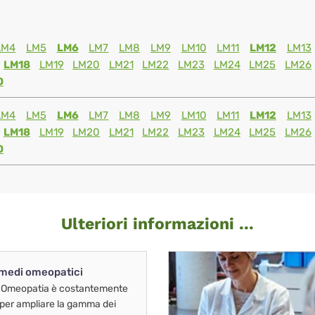
LM4
LM5
LM6
LM7
LM8
LM9
LM10
LM11
LM12
LM13
LM18
LM19
LM20
LM21
LM22
LM23
LM24
LM25
LM26
0
LM4
LM5
LM6
LM7
LM8
LM9
LM10
LM11
LM12
LM13
LM18
LM19
LM20
LM21
LM22
LM23
LM24
LM25
LM26
0
Ulteriori informazioni ...
imedi omeopatici
 Omeopatia è costantemente
 per ampliare la gamma dei