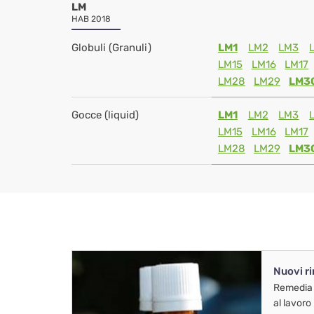
LM
HAB 2018
Globuli (Granuli)
LM1
LM2
LM3
LM15
LM16
LM17
LM28
LM29
LM3
Gocce (liquid)
LM1
LM2
LM3
LM15
LM16
LM17
LM28
LM29
LM3
Nuovi r
Remedia
al lavoro