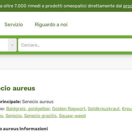
a oltre 7.000 rimedi e prodotti omeopatici direttamente dal
pro
Servizio
Riguardo a noi
Site
search
input
ecio
cio aureus
eus
rincipale:
Senecio aureus
mo:
Baldgreis, goldgelber
,
Golden Ragwort
,
Goldkreuzkraut
,
Kreu
es
,
Senecio
,
Senecio gracilis
,
Squaw-weed
o aureus Informazioni