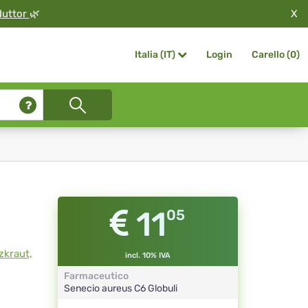
X
duttor
🌿
Login
Carello (
0
)
Italia (IT)
11
05
zkraut,
incl. 10% IVA
Farmaceutico
Senecio aureus
C6
Globuli