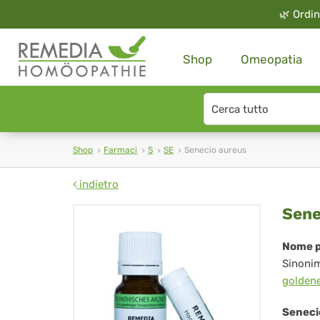
🌿
Ordin
Shop
Omeopatia
Search
type
Shop
Farmaci
S
SE
Senecio aureus
indietro
Sen
Sene
aur
Nome p
Sinoni
golden
Seneci