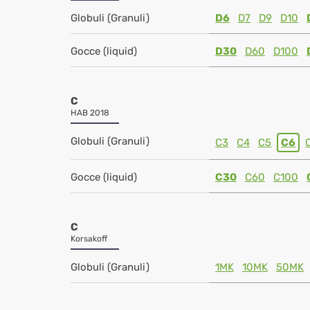
Globuli (Granuli)
D6
D7
D9
D10
Gocce (liquid)
D30
D60
D100
C
HAB 2018
Globuli (Granuli)
C3
C4
C5
C6
Gocce (liquid)
C30
C60
C100
C
Korsakoff
Globuli (Granuli)
1MK
10MK
50MK