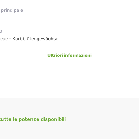
principale
ia
ceae - Korbblütengewächse
Ultriori informazioni
tutte le potenze disponibili