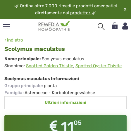
🌿
Ordina oltre 7.000 rimedi e prodotti omeopatici
X
direttamente dal
produttor
🌿
0
pand
indietro
ngua
Scolymus maculatus
pand
Scolymus
Nome principale:
Scolymus maculatus
op
Sinonimo:
Spotted Golden Thistle
,
Spotted Oyster Thistle
maculatus
pand
eopatia
Scolymus maculatus Informazioni
pand
Gruppo principale
:
pianta
vizio
Famiglia
:
Asteraceae - Korbblütengewächse
pand
Ultriori informazioni
guardo
11
05