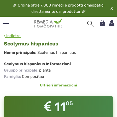
🌿
Ordina oltre 7.000 rimedi e prodotti omeopatici
X
direttamente dal
produttor
🌿
0
pand
indietro
ngua
Scolymus hispanicus
pand
Scolymus
Nome principale:
Scolymus hispanicus
op
hispanicus
pand
Scolymus hispanicus Informazioni
eopatia
Gruppo principale
:
pianta
pand
Famiglia
:
Compositae
vizio
Ultriori informazioni
pand
guardo
11
05