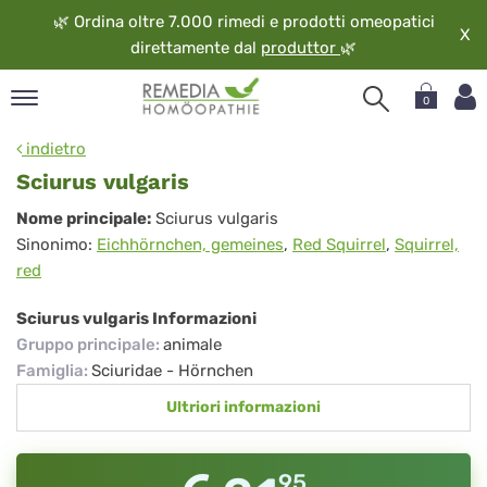
🌿
Ordina oltre 7.000 rimedi e prodotti omeopatici
X
direttamente dal
produttor
🌿
0
pand
indietro
ngua
Sciurus vulgaris
pand
Sciurus
Nome principale:
Sciurus vulgaris
op
Sinonimo:
Eichhörnchen, gemeines
,
Red Squirrel
,
Squirrel,
vulgaris
pand
red
eopatia
pand
Sciurus vulgaris Informazioni
vizio
Gruppo principale
:
animale
pand
Famiglia
:
Sciuridae - Hörnchen
guardo
Ultriori informazioni
95