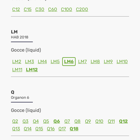
C12
C15
C30
C60
C100
C200
LM
HAB 2018
Gocce (liquid)
LM2
LM3
LM4
LM5
LM6
LM7
LM8
LM9
LM10
LM11
LM12
Q
Organon 6
Gocce (liquid)
Q2
Q3
Q4
Q5
Q6
Q7
Q8
Q9
Q10
Q11
Q12
Q13
Q14
Q15
Q16
Q17
Q18