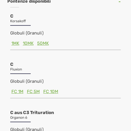
Pontenze disponibili
C
Korsakoff
Globuli (Granuli)
1MK
10MK
50MK
C
Fluxion
Globuli (Granuli)
FC 1M
FC 5M
FC 10M
C aus C3 Trituration
Organon 6
Globuli (Granuli)