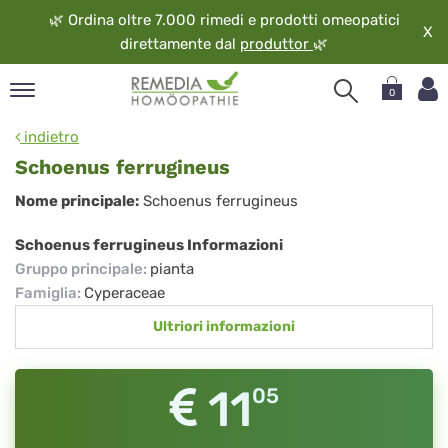
🌿
Ordina oltre 7.000 rimedi e prodotti omeopatici
X
direttamente dal
produttor
🌿
0
pand
indietro
ngua
Schoenus ferrugineus
pand
Schoenus
Nome principale:
Schoenus ferrugineus
op
ferrugineus
pand
Schoenus ferrugineus Informazioni
eopatia
Gruppo principale
:
pianta
pand
Famiglia
:
Cyperaceae
vizio
Ultriori informazioni
pand
guardo
11
05