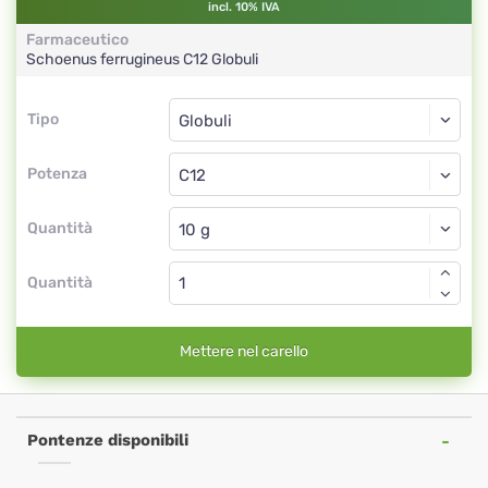
incl. 10% IVA
Farmaceutico
Schoenus ferrugineus
C12
Globuli
Tipo
Tipo
Globuli
Potenza
C12
Globuli
Quantità
Quantità
Mettere nel carello
Pontenze disponibili