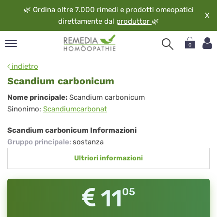
🌿
Ordina oltre 7.000 rimedi e prodotti omeopatici
X
direttamente dal
produttor
🌿
0
pand
indietro
ngua
Scandium carbonicum
pand
Scandium
Nome principale:
Scandium carbonicum
op
Sinonimo:
Scandiumcarbonat
carbonicum
pand
eopatia
Scandium carbonicum Informazioni
pand
Gruppo principale
:
sostanza
vizio
Ultriori informazioni
pand
guardo
11
05