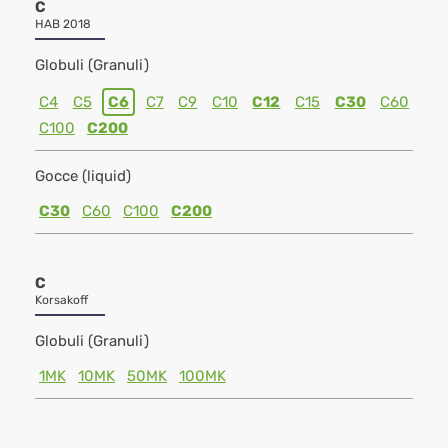
C
HAB 2018
Globuli (Granuli)
C4
C5
C6
C7
C9
C10
C12
C15
C30
C60
C100
C200
Gocce (liquid)
C30
C60
C100
C200
C
Korsakoff
Globuli (Granuli)
1MK
10MK
50MK
100MK