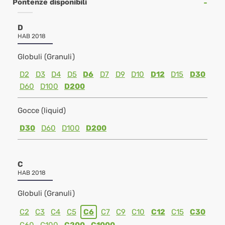
Pontenze disponibili
D
HAB 2018
Globuli (Granuli)
D2
D3
D4
D5
D6
D7
D9
D10
D12
D15
D30
D60
D100
D200
Gocce (liquid)
D30
D60
D100
D200
C
HAB 2018
Globuli (Granuli)
C2
C3
C4
C5
C6
C7
C9
C10
C12
C15
C30