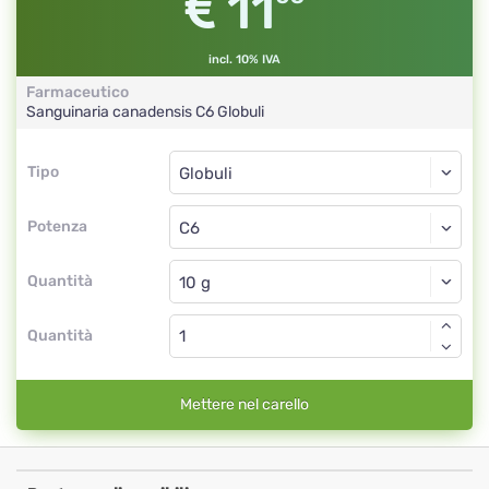
11
incl. 10% IVA
Farmaceutico
Sanguinaria canadensis
C6
Globuli
Tipo
Tipo
Globuli
Potenza
C6
Globuli
Quantità
Quantità
Mettere nel carello