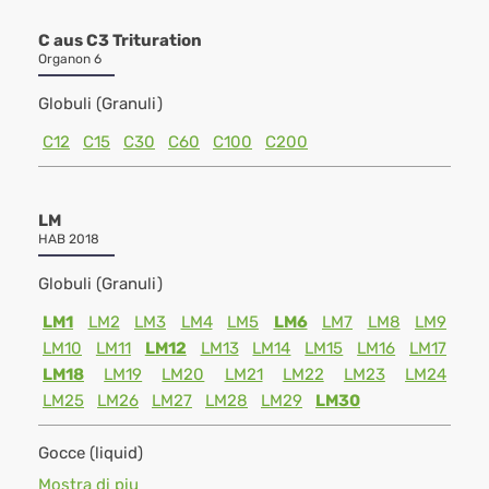
C aus C3 Trituration
Organon 6
Globuli (Granuli)
C12
C15
C30
C60
C100
C200
LM
HAB 2018
Globuli (Granuli)
LM1
LM2
LM3
LM4
LM5
LM6
LM7
LM8
LM9
LM10
LM11
LM12
LM13
LM14
LM15
LM16
LM17
LM18
LM19
LM20
LM21
LM22
LM23
LM24
LM25
LM26
LM27
LM28
LM29
LM30
Gocce (liquid)
Mostra di piu