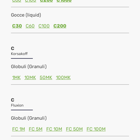
C60
C100
C200
C1000
Gocce (liquid)
C30
C60
C100
C200
C
Korsakoff
Globuli (Granuli)
1MK
10MK
50MK
100MK
C
Fluxion
Globuli (Granuli)
FC 1M
FC 5M
FC 10M
FC 50M
FC 100M