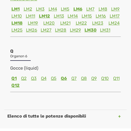
LM1
LM2
LM3
LM4
LM5
LM6
LM7
LM8
LM9
LM10
LM11
LM12
LM13
LM14
LM15
LM16
LM17
LM18
LM19
LM20
LM21
LM22
LM23
LM24
LM25
LM26
LM27
LM28
LM29
LM30
LM31
Q
Organon 6
Gocce (liquid)
Q1
Q2
Q3
Q4
Q5
Q6
Q7
Q8
Q9
Q10
Q11
Q12
Elenco di tutte le potenze disponibili