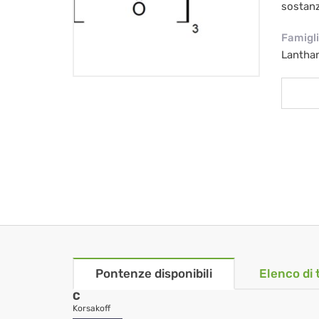
sostan
Famigl
Lantha
Pontenze disponibili
Elenco di 
C
Korsakoff