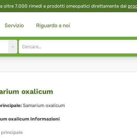
a oltre 7.000 rimedi e prodotti omeopatici direttamente dal
pro
Servizio
Riguardo a noi
Site
search
input
marium
rium oxalicum
licum
rincipale:
Samarium oxalicum
um oxalicum Informazioni
principale