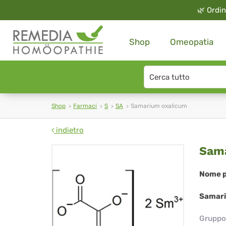
🌿
Ordin
Shop
Omeopatia
Search
type
Shop
Farmaci
S
SA
Samarium oxalicum
indietro
Sa
Sama
oxa
Nome p
Samari
Gruppo 