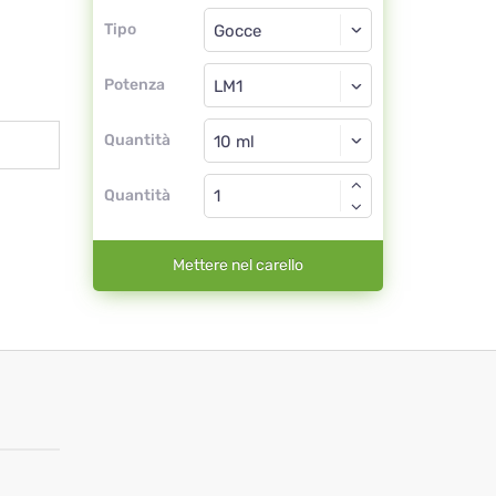
Tipo
Tipo
Gocce
Potenza
LM1
Gocce
Quantità
Quantità
Mettere nel carello