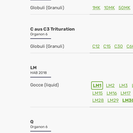
Globuli (Granuli)
1MK
10MK
50MK
C aus C3 Trituration
Organon 6
Globuli (Granuli)
C12
C15
C30
C6
LM
HAB 2018
Gocce (liquid)
LM1
LM2
LM3
LM15
LM16
LM17
LM28
LM29
LM3
Q
Organon 6