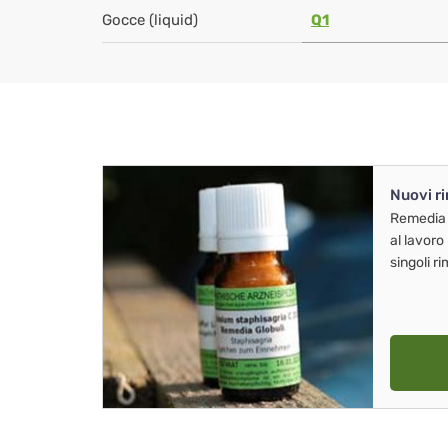
Gocce (liquid)
Q1
Nuovi r
Remedia
al lavoro
singoli r