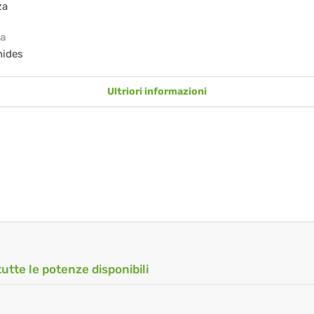
za
ia
nides
Ultriori informazioni
tutte le potenze disponibili