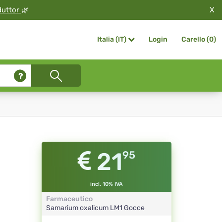
X
duttor
🌿
Login
Carello (
0
)
Italia (IT)
21
95
incl. 10% IVA
Farmaceutico
Samarium oxalicum
LM1
Gocce