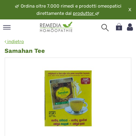
🌿
Ordina oltre 7.000 rimedi e prodotti omeopatici
X
direttamente dal
produttor
🌿
0
pand
indietro
ngua
Samahan Tee
pand
op
pand
eopatia
pand
vizio
pand
guardo