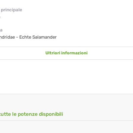
principale
e
ia
dridae - Echte Salamander
Ultriori informazioni
tutte le potenze disponibili