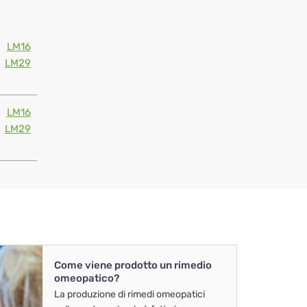
LM16
LM29
LM16
LM29
Come viene prodotto un rimedio
omeopatico?
La produzione di rimedi omeopatici