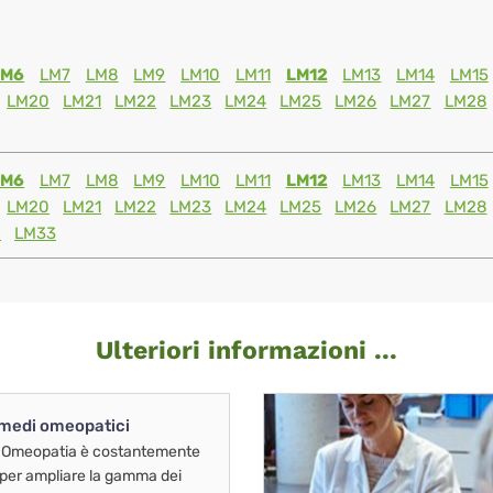
LM6
LM7
LM8
LM9
LM10
LM11
LM12
LM13
LM14
LM15
LM20
LM21
LM22
LM23
LM24
LM25
LM26
LM27
LM28
LM6
LM7
LM8
LM9
LM10
LM11
LM12
LM13
LM14
LM15
LM20
LM21
LM22
LM23
LM24
LM25
LM26
LM27
LM28
2
LM33
Ulteriori informazioni ...
imedi omeopatici
 Omeopatia è costantemente
 per ampliare la gamma dei