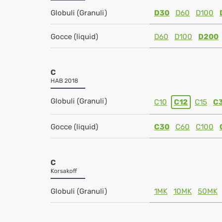
Globuli (Granuli)
D30
D60
D100
Gocce (liquid)
D60
D100
D200
C
HAB 2018
Globuli (Granuli)
C10
C12
C15
C
Gocce (liquid)
C30
C60
C100
C
Korsakoff
Globuli (Granuli)
1MK
10MK
50MK