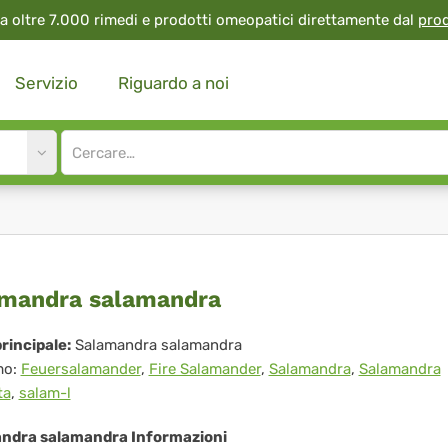
a oltre 7.000 rimedi e prodotti omeopatici direttamente dal
pro
Servizio
Riguardo a noi
Site
search
input
lamandra
mandra salamandra
lamandra
rincipale:
Salamandra salamandra
mo:
Feuersalamander
,
Fire Salamander
,
Salamandra
,
Salamandra
ta
,
salam-l
ndra salamandra Informazioni