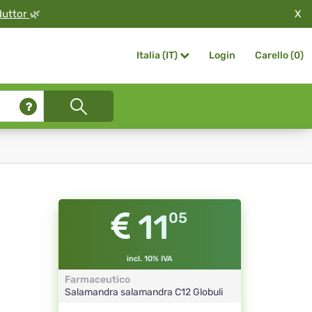
X
duttor
🌿
Login
Carello (
0
)
Italia (IT)
11
05
incl. 10% IVA
Farmaceutico
Salamandra salamandra
C12
Globuli