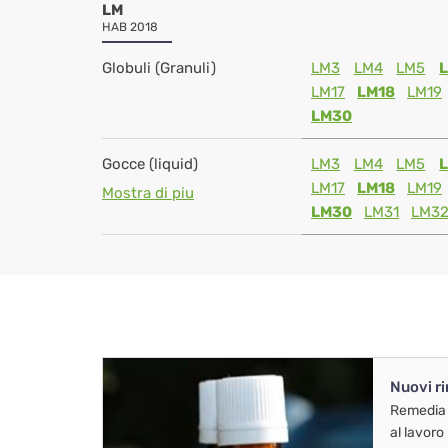
LM
HAB 2018
Globuli (Granuli)
LM3
LM4
LM5
LM17
LM18
LM19
LM30
Gocce (liquid)
LM3
LM4
LM5
LM17
LM18
LM19
Mostra di piu
LM30
LM31
LM3
Nuovi r
Remedia
al lavoro