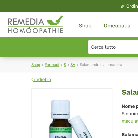
🌿
Ordin
Shop
Omeopatia
Search
type
Shop
Farmaci
S
SA
Salamandra salamandra
indietro
Sa
Sala
sa
Nome p
Sinoni
macula
Salama