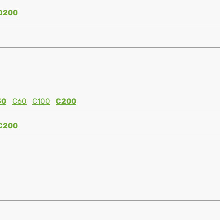
D200
30
C60
C100
C200
C200