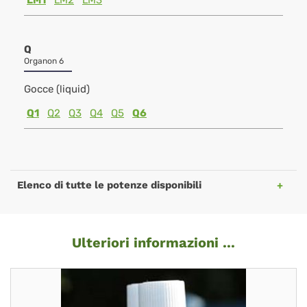
LM1
LM2
LM3
Q
Organon 6
Gocce (liquid)
Q1
Q2
Q3
Q4
Q5
Q6
Elenco di tutte le potenze disponibili
Ulteriori informazioni ...