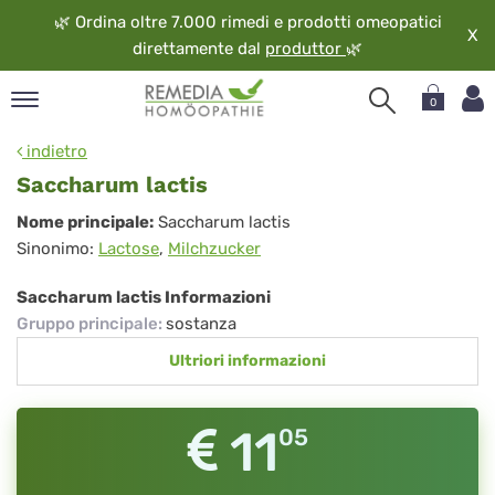
🌿
Ordina oltre 7.000 rimedi e prodotti omeopatici
X
direttamente dal
produttor
🌿
0
pand
indietro
ngua
Saccharum lactis
pand
Saccharum
Nome principale:
Saccharum lactis
op
Sinonimo:
Lactose
,
Milchzucker
lactis
pand
eopatia
Saccharum lactis Informazioni
pand
Gruppo principale
:
sostanza
vizio
Ultriori informazioni
pand
guardo
11
05