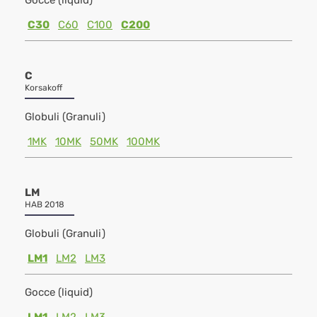
Gocce (liquid)
C30
C60
C100
C200
C
Korsakoff
Globuli (Granuli)
1MK
10MK
50MK
100MK
LM
HAB 2018
Globuli (Granuli)
LM1
LM2
LM3
Gocce (liquid)