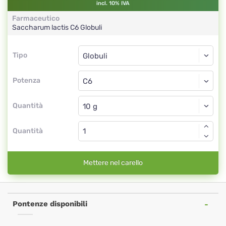
incl. 10% IVA
Farmaceutico
Saccharum lactis
C6
Globuli
Tipo
Tipo
Globuli
Potenza
C6
Globuli
Quantità
Quantità
Mettere nel carello
Pontenze disponibili