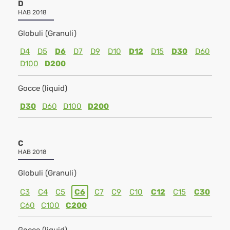
D
HAB 2018
Globuli (Granuli)
D4
D5
D6
D7
D9
D10
D12
D15
D30
D60
D100
D200
Gocce (liquid)
D30
D60
D100
D200
C
HAB 2018
Globuli (Granuli)
C3
C4
C5
C6
C7
C9
C10
C12
C15
C30
C60
C100
C200