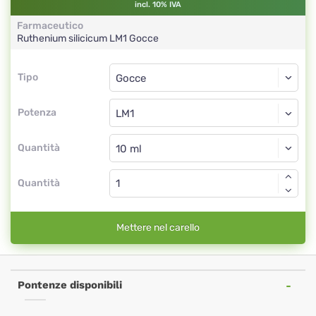
incl. 10% IVA
Farmaceutico
Ruthenium silicicum
LM1
Gocce
Tipo
Tipo
Gocce
Potenza
LM1
Gocce
Quantità
Quantità
Mettere nel carello
Pontenze disponibili