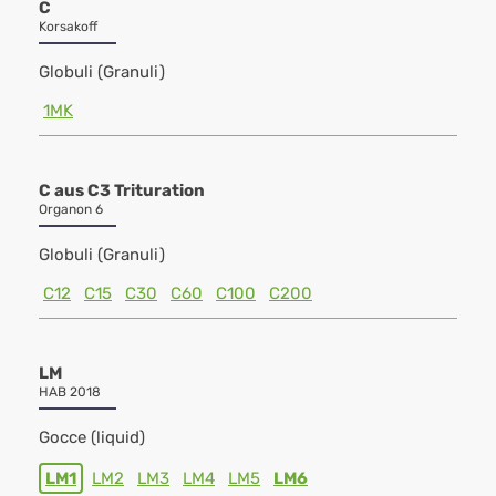
C
Korsakoff
Globuli (Granuli)
1MK
C aus C3 Trituration
Organon 6
Globuli (Granuli)
C12
C15
C30
C60
C100
C200
LM
HAB 2018
Gocce (liquid)
LM1
LM2
LM3
LM4
LM5
LM6