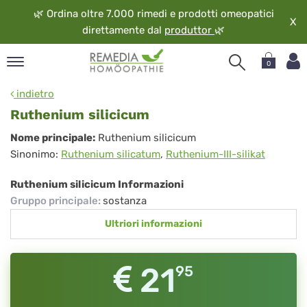
🌿
Ordina oltre 7.000 rimedi e prodotti omeopatici
X
direttamente dal
produttor
🌿
0
pand
indietro
ngua
Ruthenium silicicum
pand
Ruthenium
Nome principale:
Ruthenium silicicum
op
Sinonimo:
Ruthenium silicatum
,
Ruthenium-III-silikat
silicicum
pand
eopatia
Ruthenium silicicum Informazioni
pand
Gruppo principale
:
sostanza
vizio
Ultriori informazioni
pand
guardo
21
95