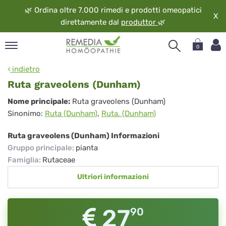
🌿
Ordina oltre 7.000 rimedi e prodotti omeopatici
X
direttamente dal
produttor
🌿
0
pand
indietro
ngua
Ruta graveolens (Dunham)
pand
Ruta
Nome principale:
Ruta graveolens (Dunham)
op
Sinonimo:
Ruta (Dunham)
,
Ruta. (Dunham)
graveolens
pand
eopatia
(Dunham)
Ruta graveolens (Dunham) Informazioni
pand
Gruppo principale
:
pianta
vizio
Famiglia
:
Rutaceae
pand
Ultriori informazioni
guardo
27
90