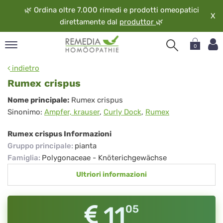
🌿
Ordina oltre 7.000 rimedi e prodotti omeopatici
X
direttamente dal
produttor
🌿
0
pand
indietro
ngua
Rumex crispus
pand
Rumex
Nome principale:
Rumex crispus
op
Sinonimo:
Ampfer, krauser
,
Curly Dock
,
Rumex
crispus
pand
eopatia
Rumex crispus Informazioni
pand
Gruppo principale
:
pianta
vizio
Famiglia
:
Polygonaceae - Knöterichgewächse
pand
Ultriori informazioni
guardo
11
05