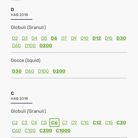
D
HAB 2018
Globuli (Granuli)
D2
D3
D4
D5
D6
D7
D9
D10
D12
D15
D30
D60
D100
D200
Gocce (liquid)
D30
D60
D100
D200
C
HAB 2018
Globuli (Granuli)
C2
C3
C4
C5
C6
C7
C9
C10
C12
C15
C30
C60
C100
C200
C1000