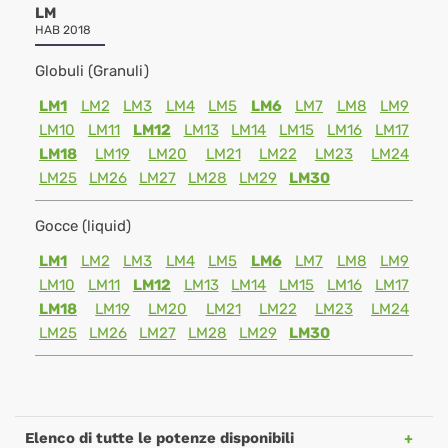
LM
HAB 2018
Globuli (Granuli)
LM1
LM2
LM3
LM4
LM5
LM6
LM7
LM8
LM9
LM10
LM11
LM12
LM13
LM14
LM15
LM16
LM17
LM18
LM19
LM20
LM21
LM22
LM23
LM24
LM25
LM26
LM27
LM28
LM29
LM30
Gocce (liquid)
LM1
LM2
LM3
LM4
LM5
LM6
LM7
LM8
LM9
LM10
LM11
LM12
LM13
LM14
LM15
LM16
LM17
LM18
LM19
LM20
LM21
LM22
LM23
LM24
LM25
LM26
LM27
LM28
LM29
LM30
Elenco di tutte le potenze disponibili