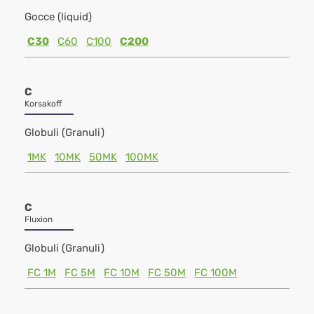
Gocce (liquid)
C30
C60
C100
C200
C
Korsakoff
Globuli (Granuli)
1MK
10MK
50MK
100MK
C
Fluxion
Globuli (Granuli)
FC 1M
FC 5M
FC 10M
FC 50M
FC 100M