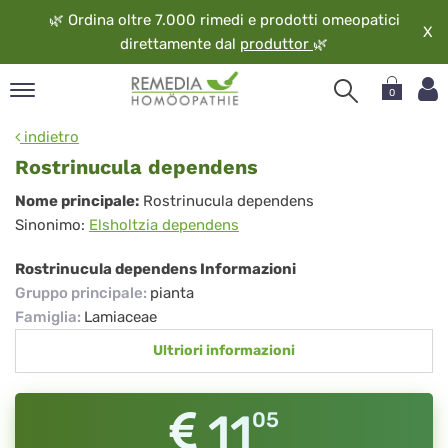
🌿
Ordina oltre 7.000 rimedi e prodotti omeopatici
X
direttamente dal
produttor
🌿
0
pand
indietro
ngua
Rostrinucula dependens
pand
Rostrinucula
Nome principale:
Rostrinucula dependens
op
Sinonimo:
Elsholtzia dependens
dependens
pand
eopatia
Rostrinucula dependens Informazioni
pand
Gruppo principale
:
pianta
vizio
Famiglia
:
Lamiaceae
pand
Ultriori informazioni
guardo
11
05