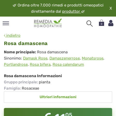
🌿
Ordina oltre 7.000 rimedi e prodotti omeopatici
X
direttamente dal
produttor
🌿
0
pand
indietro
ngua
Rosa damascena
pand
Rosa
Nome principale:
Rosa damascena
op
Sinonimo:
Damask Rose
,
Damaszenerrose
,
Monatsrose
,
damascena
pand
Portlandrose
,
Rosa bifera
,
Rosa calendarum
eopatia
pand
Rosa damascena Informazioni
vizio
Gruppo principale
:
pianta
pand
Famiglia
:
Rosaceae
guardo
Ultriori informazioni
05