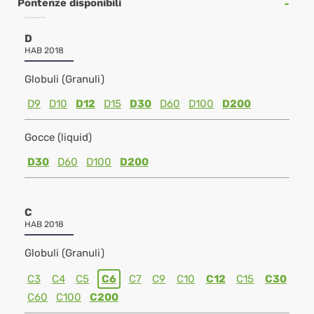
Pontenze disponibili
D
HAB 2018
Globuli (Granuli)
D9
D10
D12
D15
D30
D60
D100
D200
Gocce (liquid)
D30
D60
D100
D200
C
HAB 2018
Globuli (Granuli)
C3
C4
C5
C6
C7
C9
C10
C12
C15
C30
C60
C100
C200