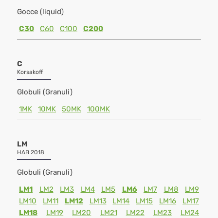
Gocce (liquid)
C30
C60
C100
C200
C
Korsakoff
Globuli (Granuli)
1MK
10MK
50MK
100MK
LM
HAB 2018
Globuli (Granuli)
LM1
LM2
LM3
LM4
LM5
LM6
LM7
LM8
LM9
LM10
LM11
LM12
LM13
LM14
LM15
LM16
LM17
LM18
LM19
LM20
LM21
LM22
LM23
LM24