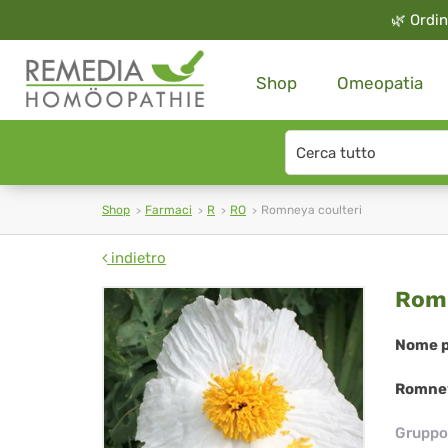
🌿
Ordin
Shop
Omeopatia
Search
type
Shop
Farmaci
R
RO
Romneya coulteri
indietro
Ro
Romn
cou
Nome p
Romney
Gruppo 