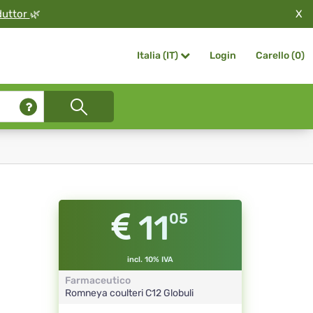
X
duttor
🌿
Login
Carello (
0
)
Italia (IT)
11
05
incl. 10% IVA
Farmaceutico
Romneya coulteri
C12
Globuli