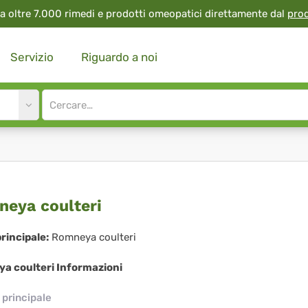
a oltre 7.000 rimedi e prodotti omeopatici direttamente dal
pro
Servizio
Riguardo a noi
Site
search
input
mneya
eya coulteri
lteri
rincipale:
Romneya coulteri
a coulteri Informazioni
principale