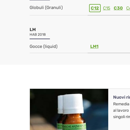
Globuli (Granuli)
C12
C15
C30
C
LM
HAB 2018
Gocce (liquid)
LM1
Nuovi r
Remedia
al lavoro
singoli r