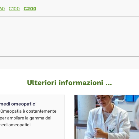
60
C100
C200
Ulteriori informazioni ...
imedi omeopatici
 Omeopatia è costantemente
 per ampliare la gamma dei
imedi omeopatici.