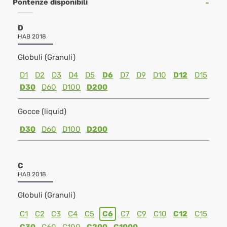
Pontenze disponibili
D
HAB 2018
Globuli (Granuli)
D1
D2
D3
D4
D5
D6
D7
D9
D10
D12
D15
D30
D60
D100
D200
Gocce (liquid)
D30
D60
D100
D200
C
HAB 2018
Globuli (Granuli)
C1
C2
C3
C4
C5
C6
C7
C9
C10
C12
C15