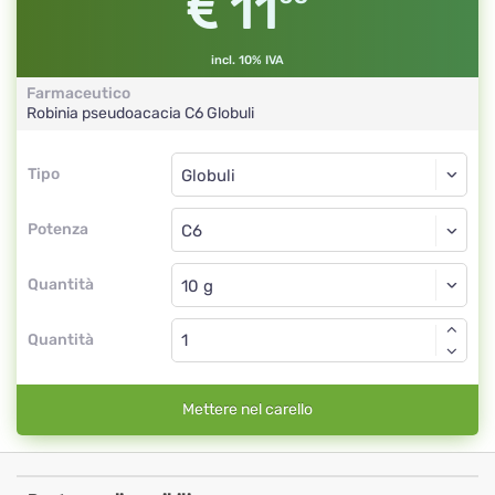
11
incl. 10% IVA
Farmaceutico
Robinia pseudoacacia
C6
Globuli
Tipo
Tipo
Globuli
Potenza
C6
Globuli
Quantità
Quantità
Mettere nel carello