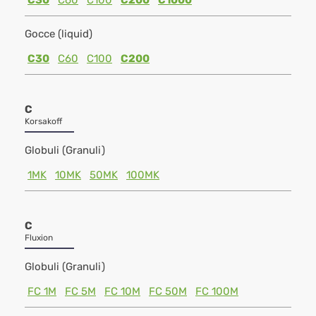
C30
C60
C100
C200
C1000
Gocce (liquid)
C30
C60
C100
C200
C
Korsakoff
Globuli (Granuli)
1MK
10MK
50MK
100MK
C
Fluxion
Globuli (Granuli)
FC 1M
FC 5M
FC 10M
FC 50M
FC 100M