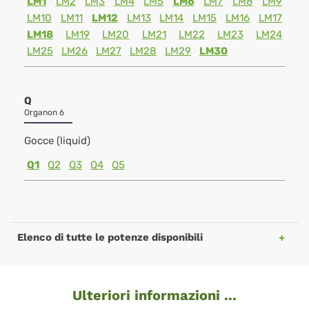
LM1
LM2
LM3
LM4
LM5
LM6
LM7
LM8
LM9
LM10
LM11
LM12
LM13
LM14
LM15
LM16
LM17
LM18
LM19
LM20
LM21
LM22
LM23
LM24
LM25
LM26
LM27
LM28
LM29
LM30
Q
Organon 6
Gocce (liquid)
Q1
Q2
Q3
Q4
Q5
Elenco di tutte le potenze disponibili
Ulteriori informazioni ...