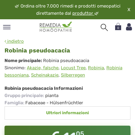
🌿
Ordina oltre 7.000 rimedi e prodotti omeopatici
X
direttamente dal
produttor
🌿
0
pand
indietro
ngua
Robinia pseudoacacia
pand
Robinia
Nome principale:
Robinia pseudoacacia
op
Sinonimo:
Akazie, falsche
,
Locust Tree
,
Robinia
,
Robinia
pseudoacacia
pand
bessoniana
,
Scheinakazie
,
Silberregen
eopatia
pand
Robinia pseudoacacia Informazioni
vizio
Gruppo principale
:
pianta
pand
Famiglia
:
Fabaceae - Hülsenfrüchtler
guardo
Ultriori informazioni
05