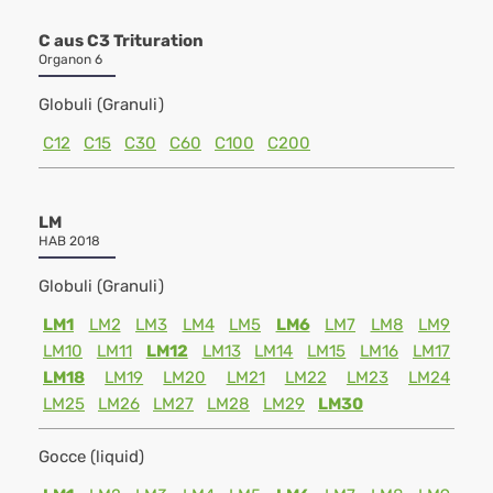
C aus C3 Trituration
Organon 6
Globuli (Granuli)
C12
C15
C30
C60
C100
C200
LM
HAB 2018
Globuli (Granuli)
LM1
LM2
LM3
LM4
LM5
LM6
LM7
LM8
LM9
LM10
LM11
LM12
LM13
LM14
LM15
LM16
LM17
LM18
LM19
LM20
LM21
LM22
LM23
LM24
LM25
LM26
LM27
LM28
LM29
LM30
Gocce (liquid)