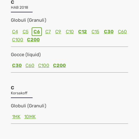
C
HAB 2018
Globuli (Granuli)
C4
C5
C6
C7
C9
C10
C12
C15
C30
C60
C100
C200
Gocce (liquid)
C30
C60
C100
C200
C
Korsakoff
Globuli (Granuli)
1MK
10MK