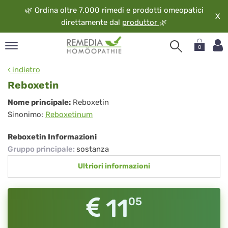
🌿
Ordina oltre 7.000 rimedi e prodotti omeopatici
X
direttamente dal
produttor
🌿
0
pand
indietro
ngua
Reboxetin
pand
Reboxetin
Nome principale:
Reboxetin
op
Sinonimo:
Reboxetinum
pand
eopatia
Reboxetin Informazioni
pand
Gruppo principale
:
sostanza
vizio
Ultriori informazioni
pand
guardo
11
05