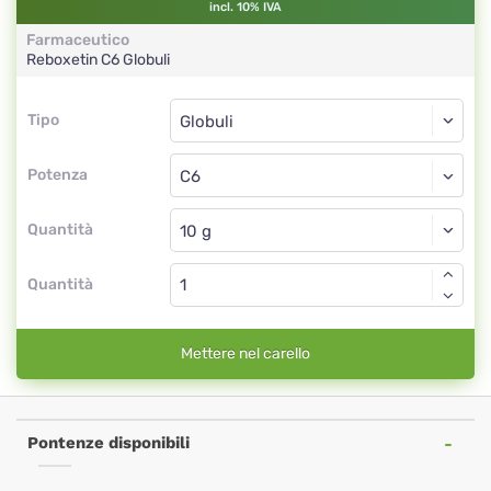
incl. 10% IVA
Farmaceutico
Reboxetin
C6
Globuli
Tipo
Tipo
Globuli
Potenza
C6
Globuli
Quantità
Quantità
Mettere nel carello
Pontenze disponibili