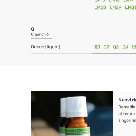
LM15
LM16
LM17
LM28
LM29
LM3
Q
Organon 6
Gocce (liquid)
Q1
Q2
Q3
Q4
Q
Nuovi r
Remedia
al lavoro
singoli r