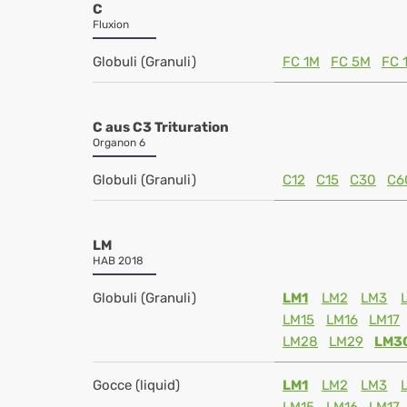
C
Fluxion
Globuli (Granuli)
FC 1M
FC 5M
FC 
C aus C3 Trituration
Organon 6
Globuli (Granuli)
C12
C15
C30
C6
LM
HAB 2018
Globuli (Granuli)
LM1
LM2
LM3
LM15
LM16
LM17
LM28
LM29
LM3
Gocce (liquid)
LM1
LM2
LM3