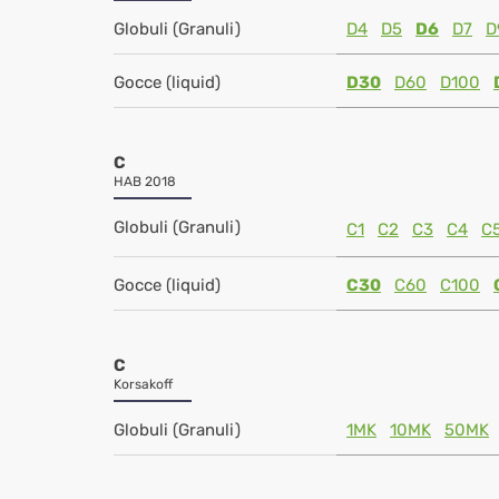
Globuli (Granuli)
D4
D5
D6
D7
D
Gocce (liquid)
D30
D60
D100
C
HAB 2018
Globuli (Granuli)
C1
C2
C3
C4
C
Gocce (liquid)
C30
C60
C100
C
Korsakoff
Globuli (Granuli)
1MK
10MK
50MK