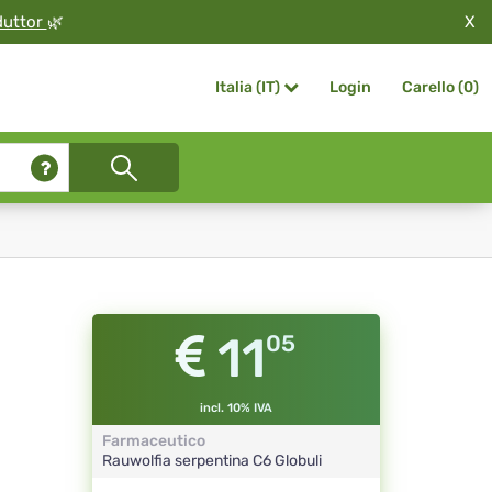
X
duttor
🌿
Login
Carello (
0
)
Italia (IT)
11
05
incl. 10% IVA
Farmaceutico
Rauwolfia serpentina
C6
Globuli