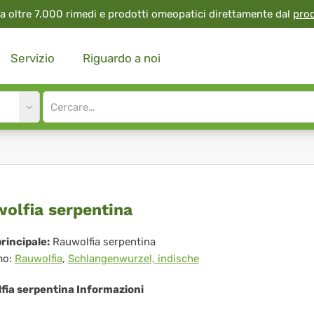
a oltre 7.000 rimedi e prodotti omeopatici direttamente dal
pro
Servizio
Riguardo a noi
Site
search
input
wolfia
olfia serpentina
pentina
rincipale:
Rauwolfia serpentina
mo:
Rauwolfia
,
Schlangenwurzel, indische
fia serpentina Informazioni