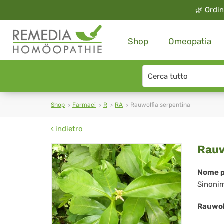
🌿
Ordin
Shop
Omeopatia
Search
type
Shop
Farmaci
R
RA
Rauwolfia serpentina
indietro
Rau
Rauw
ser
Nome p
Sinoni
Rauwol