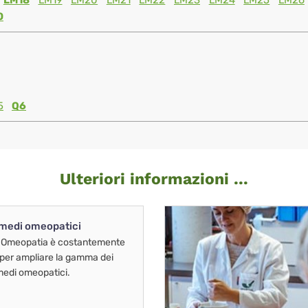
LM18
LM19
LM20
LM21
LM22
LM23
LM24
LM25
LM26
0
5
Q6
Ulteriori informazioni ...
imedi omeopatici
 Omeopatia è costantemente
 per ampliare la gamma dei
imedi omeopatici.