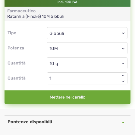
incl. 10% IVA
Farmaceutico
Ratanhia (Fincke)
10M
Globuli
Tipo
Tipo
Globuli
Potenza
10M
Globuli
Quantità
Quantità
Mettere nel carello
Pontenze disponibili