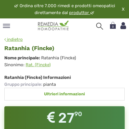
🌿
Ordina oltre 7.000 rimedi e prodotti omeopatici
X
direttamente dal
produttor
🌿
0
pand
indietro
ngua
Ratanhia (Fincke)
pand
Ratanhia
Nome principale:
Ratanhia (Fincke)
op
Sinonimo:
Rat. (Fincke)
(Fincke)
pand
eopatia
Ratanhia (Fincke) Informazioni
pand
Gruppo principale
:
pianta
vizio
Ultriori informazioni
pand
guardo
27
90