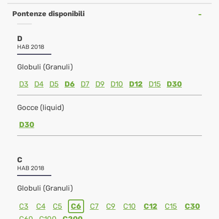
Pontenze disponibili
D
HAB 2018
Globuli (Granuli)
D3
D4
D5
D6
D7
D9
D10
D12
D15
D30
Gocce (liquid)
D30
C
HAB 2018
Globuli (Granuli)
C3
C4
C5
C6
C7
C9
C10
C12
C15
C30