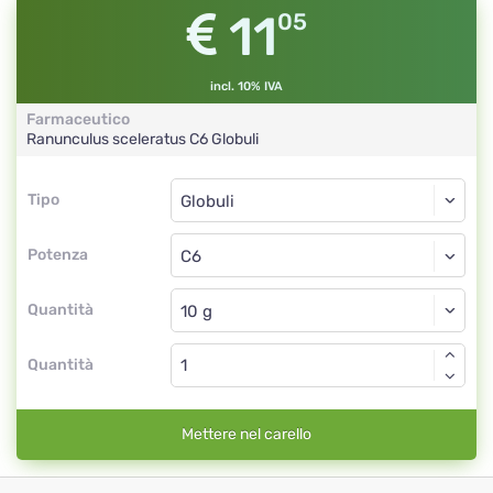
11
05
incl. 10% IVA
Farmaceutico
Ranunculus sceleratus
C6
Globuli
Tipo
Tipo
Globuli
Potenza
C6
Globuli
Quantità
Quantità
Mettere nel carello