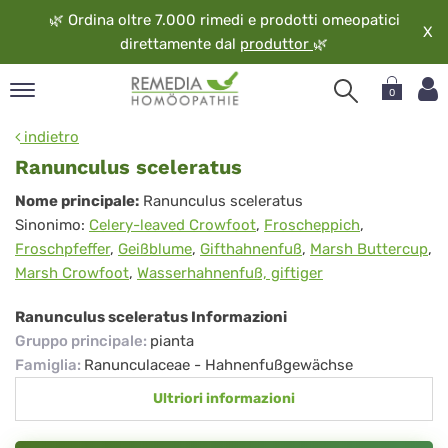
🌿
Ordina oltre 7.000 rimedi e prodotti omeopatici
X
direttamente dal
produttor
🌿
0
pand
indietro
ngua
Ranunculus sceleratus
pand
Ranunculus
Nome principale:
Ranunculus sceleratus
op
Sinonimo:
Celery-leaved Crowfoot
,
Froscheppich
,
sceleratus
pand
Froschpfeffer
,
Geißblume
,
Gifthahnenfuß
,
Marsh Buttercup
,
eopatia
Marsh Crowfoot
,
Wasserhahnenfuß, giftiger
pand
vizio
Ranunculus sceleratus Informazioni
pand
Gruppo principale
:
pianta
guardo
Famiglia
:
Ranunculaceae - Hahnenfußgewächse
Ultriori informazioni