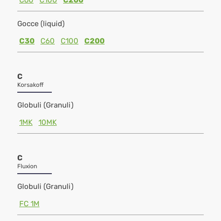
C60
C100
C200
Gocce (liquid)
C30
C60
C100
C200
C
Korsakoff
Globuli (Granuli)
1MK
10MK
C
Fluxion
Globuli (Granuli)
FC 1M