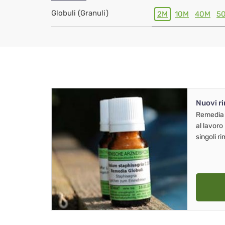
Globuli (Granuli)
2M
10M
40M
5
Nuovi r
Remedia
al lavoro
singoli r