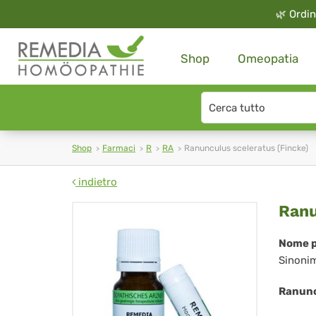
🌿
Ordin
Shop
Omeopatia
Search
type
Shop
Farmaci
R
RA
Ranunculus sceleratus (Fincke)
indietro
Ra
Ranu
sce
Nome p
Sinoni
(Fi
Ranunc