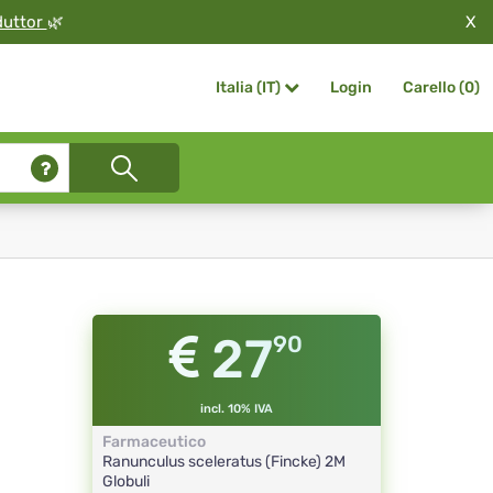
X
duttor
🌿
Login
Carello (
0
)
Italia (IT)
27
90
incl. 10% IVA
Farmaceutico
Ranunculus sceleratus (Fincke)
2M
Globuli