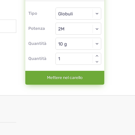
Tipo
Tipo
Globuli
Potenza
2M
Globuli
Quantità
Quantità
Mettere nel carello