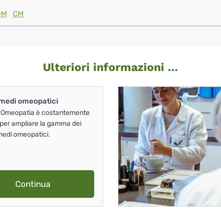
0M
CM
Ulteriori informazioni ...
imedi omeopatici
 Omeopatia è costantemente
 per ampliare la gamma dei
imedi omeopatici.
Continua