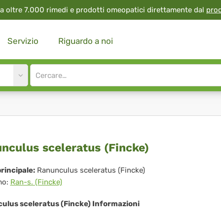
a oltre 7.000 rimedi e prodotti omeopatici direttamente dal
pro
Servizio
Riguardo a noi
Site
search
input
nunculus
nculus sceleratus (Fincke)
leratus
rincipale:
Ranunculus sceleratus (Fincke)
mo:
Ran-s. (Fincke)
ncke)
ulus sceleratus (Fincke) Informazioni