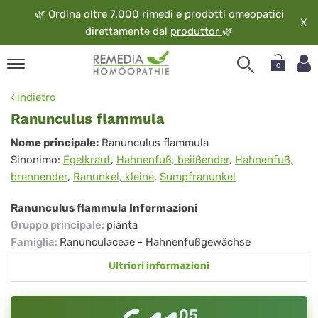
🌿
Ordina oltre 7.000 rimedi e prodotti omeopatici
X
direttamente dal
produttor
🌿
0
pand
indietro
ngua
Ranunculus flammula
pand
Ranunculus
Nome principale:
Ranunculus flammula
op
Sinonimo:
Egelkraut
,
Hahnenfuß, beiißender
,
Hahnenfuß,
flammula
pand
brennender
,
Ranunkel, kleine
,
Sumpfranunkel
eopatia
pand
Ranunculus flammula Informazioni
vizio
Gruppo principale
:
pianta
pand
Famiglia
:
Ranunculaceae - Hahnenfußgewächse
guardo
Ultriori informazioni
05