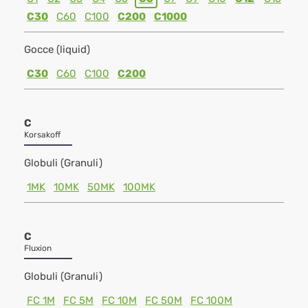
C30
C60
C100
C200
C1000
Gocce (liquid)
C30
C60
C100
C200
C
Korsakoff
Globuli (Granuli)
1MK
10MK
50MK
100MK
C
Fluxion
Globuli (Granuli)
FC 1M
FC 5M
FC 10M
FC 50M
FC 100M