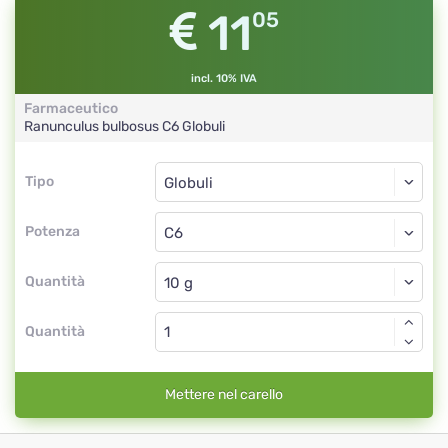
11
05
incl. 10% IVA
Farmaceutico
Ranunculus bulbosus
C6
Globuli
Tipo
Tipo
Globuli
Potenza
C6
Globuli
Quantità
Quantità
Mettere nel carello