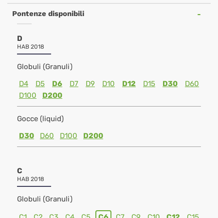
Pontenze disponibili
D
HAB 2018
Globuli (Granuli)
D4
D5
D6
D7
D9
D10
D12
D15
D30
D60
D100
D200
Gocce (liquid)
D30
D60
D100
D200
C
HAB 2018
Globuli (Granuli)
C1
C2
C3
C4
C5
C6
C7
C9
C10
C12
C15