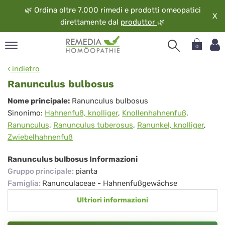
🌿
Ordina oltre 7.000 rimedi e prodotti omeopatici
X
direttamente dal
produttor
🌿
0
pand
indietro
ngua
Ranunculus bulbosus
pand
Ranunculus
Nome principale:
Ranunculus bulbosus
op
Sinonimo:
Hahnenfuß, knolliger
,
Knollenhahnenfuß
,
bulbosus
pand
Ranunculus
,
Ranunculus tuberosus
,
Ranunkel, knolliger
,
eopatia
Zwiebelhahnenfuß
pand
vizio
Ranunculus bulbosus Informazioni
pand
Gruppo principale
:
pianta
guardo
Famiglia
:
Ranunculaceae - Hahnenfußgewächse
Ultriori informazioni