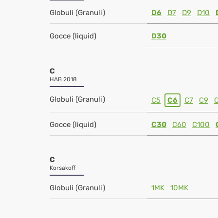
Globuli (Granuli)
D6
D7
D9
D10
Gocce (liquid)
D30
C
HAB 2018
Globuli (Granuli)
C5
C6
C7
C9
Gocce (liquid)
C30
C60
C100
C
Korsakoff
Globuli (Granuli)
1MK
10MK