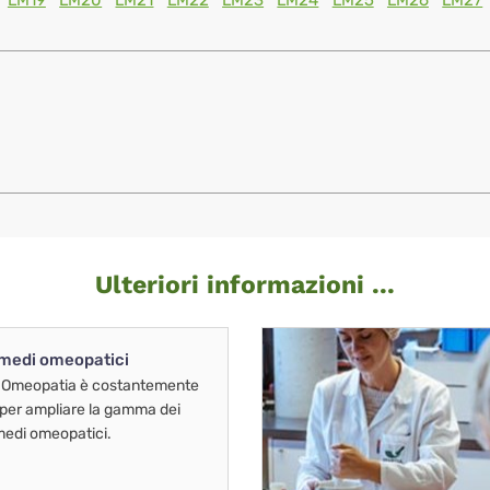
LM19
LM20
LM21
LM22
LM23
LM24
LM25
LM26
LM27
Ulteriori informazioni ...
imedi omeopatici
 Omeopatia è costantemente
 per ampliare la gamma dei
imedi omeopatici.