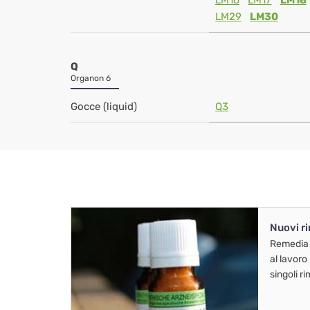
LM16
LM17
LM18
LM29
LM30
Q
Organon 6
Gocce (liquid)
Q3
Nuovi r
Remedia
al lavoro
singoli r