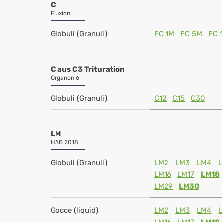
C
Fluxion
Globuli (Granuli)
FC 1M
FC 5M
FC 
C aus C3 Trituration
Organon 6
Globuli (Granuli)
C12
C15
C30
LM
HAB 2018
Globuli (Granuli)
LM2
LM3
LM4
LM16
LM17
LM18
LM29
LM30
Gocce (liquid)
LM2
LM3
LM4