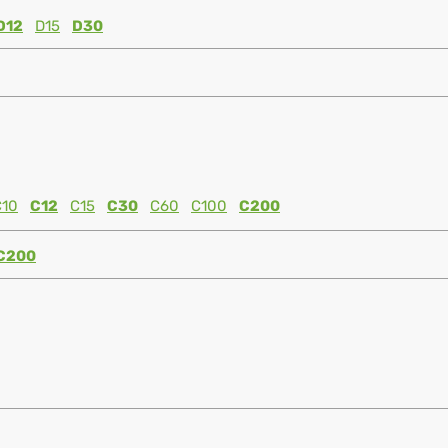
D12
D15
D30
C10
C12
C15
C30
C60
C100
C200
C200