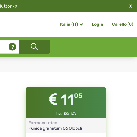
X
duttor
🌿
Login
Carello (
0
)
Italia (IT)
11
05
incl. 10% IVA
Farmaceutico
Punica granatum
C6
Globuli