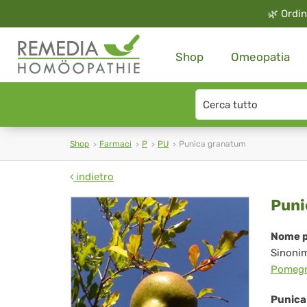
🌿
Ordin
Shop
Omeopatia
Search
type
Shop
Farmaci
P
PU
Punica granatum
indietro
Pun
Puni
gr
Nome p
Sinoni
Pomegr
Punica