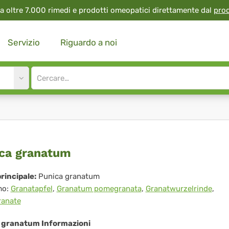
a oltre 7.000 rimedi e prodotti omeopatici direttamente dal
pro
Servizio
Riguardo a noi
Site
search
input
ica
ca granatum
anatum
rincipale:
Punica granatum
mo:
Granatapfel
,
Granatum pomegranata
,
Granatwurzelrinde
,
anate
 granatum Informazioni