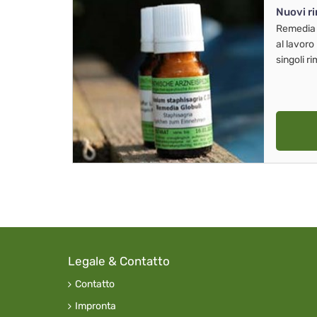
Nuovi r
Remedia
al lavoro
singoli r
Legale & Contatto
Contatto
Impronta