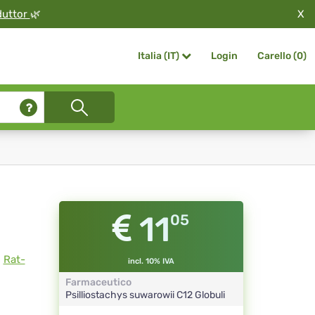
X
duttor
🌿
Login
Carello (
0
)
Italia (IT)
11
05
,
Rat-
incl. 10% IVA
Farmaceutico
Psilliostachys suwarowii
C12
Globuli