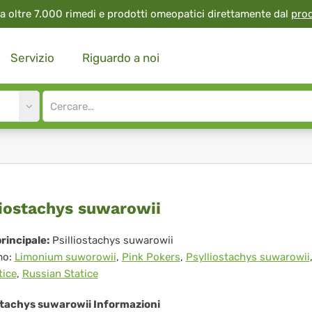
a oltre 7.000 rimedi e prodotti omeopatici direttamente dal
pro
Servizio
Riguardo a noi
Site
search
input
lliostachys
liostachys suwarowii
warowii
rincipale:
Psilliostachys suwarowii
mo:
Limonium suworowii
,
Pink Pokers
,
Psylliostachys suwarowii
tice
,
Russian Statice
ostachys suwarowii Informazioni