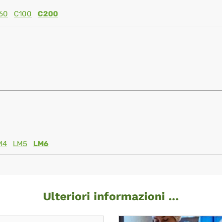
60
C100
C200
M4
LM5
LM6
Ulteriori informazioni ...