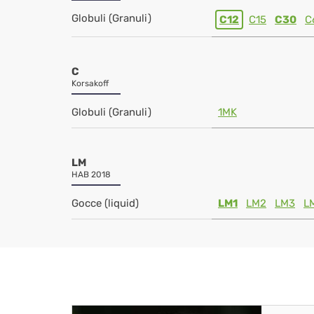
Globuli (Granuli)
C12
C15
C30
C
C
Korsakoff
Globuli (Granuli)
1MK
LM
HAB 2018
Gocce (liquid)
LM1
LM2
LM3
L