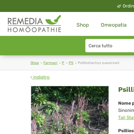
🌿
Ordin
Shop
Omeopatia
Search
type
Shop
Farmaci
P
PS
Psilliostachys suwarowii
indietro
Psi
Psil
su
Nome p
Sinoni
Tail Sta
Psilli