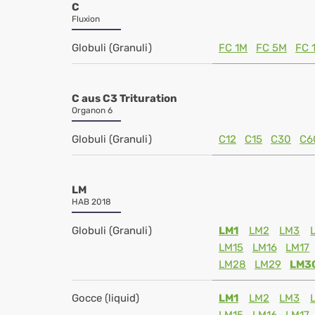
C
Fluxion
Globuli (Granuli)
FC 1M
FC 5M
FC 
C aus C3 Trituration
Organon 6
Globuli (Granuli)
C12
C15
C30
C6
LM
HAB 2018
Globuli (Granuli)
LM1
LM2
LM3
LM15
LM16
LM17
LM28
LM29
LM3
Gocce (liquid)
LM1
LM2
LM3