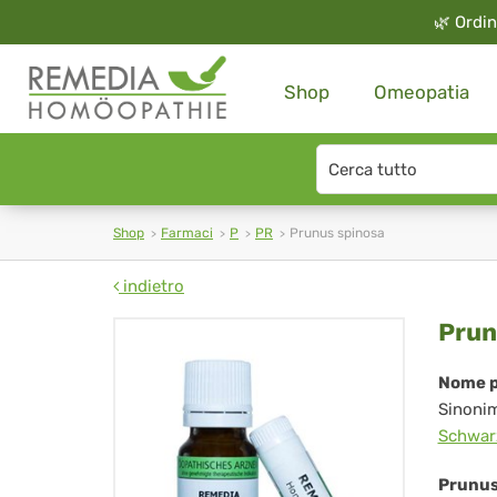
🌿
Ordin
Shop
Omeopatia
Search
type
Shop
Farmaci
P
PR
Prunus spinosa
indietro
Pr
Prun
spi
Nome p
Sinoni
Schwar
Prunus