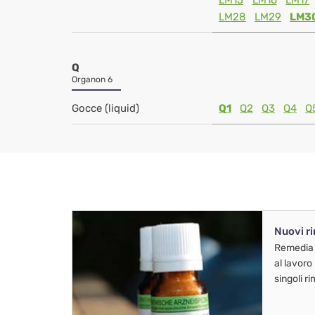
LM15
LM16
LM17
LM28
LM29
LM3
Q
Organon 6
Gocce (liquid)
Q1
Q2
Q3
Q4
Q
Nuovi r
Remedia
al lavoro
singoli r