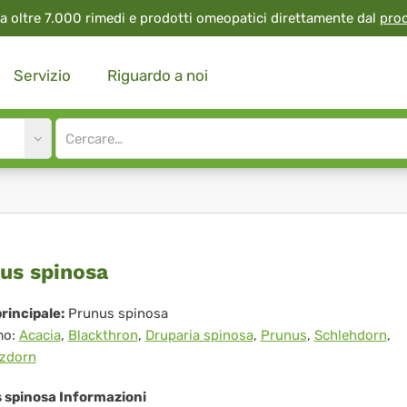
a oltre 7.000 rimedi e prodotti omeopatici direttamente dal
pro
Servizio
Riguardo a noi
Site
search
input
unus
us spinosa
nosa
rincipale:
Prunus spinosa
mo:
Acacia
,
Blackthron
,
Druparia spinosa
,
Prunus
,
Schlehdorn
,
zdorn
 spinosa Informazioni