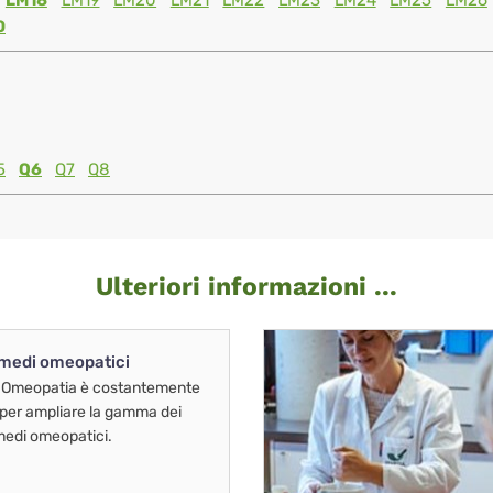
LM18
LM19
LM20
LM21
LM22
LM23
LM24
LM25
LM26
0
5
Q6
Q7
Q8
Ulteriori informazioni ...
imedi omeopatici
 Omeopatia è costantemente
 per ampliare la gamma dei
imedi omeopatici.