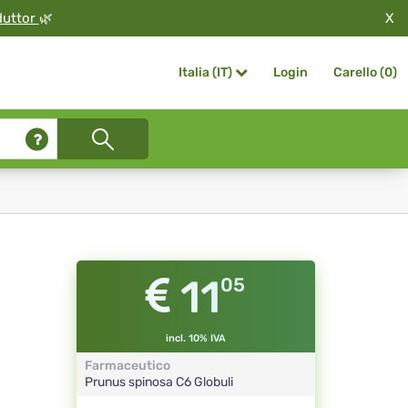
X
duttor
🌿
Login
Carello (
0
)
Italia (IT)
11
05
incl. 10% IVA
Farmaceutico
Prunus spinosa
C6
Globuli