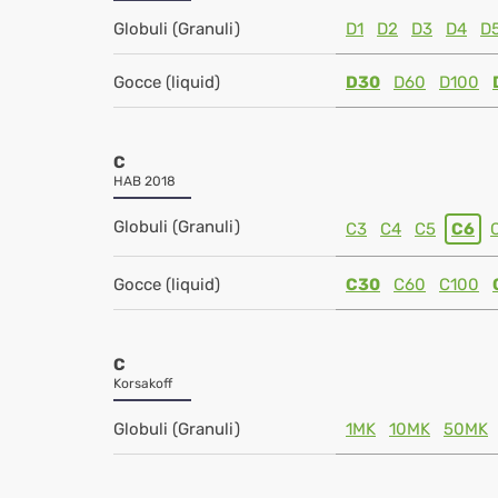
Globuli (Granuli)
D1
D2
D3
D4
D
Gocce (liquid)
D30
D60
D100
C
HAB 2018
Globuli (Granuli)
C3
C4
C5
C6
Gocce (liquid)
C30
C60
C100
C
Korsakoff
Globuli (Granuli)
1MK
10MK
50MK