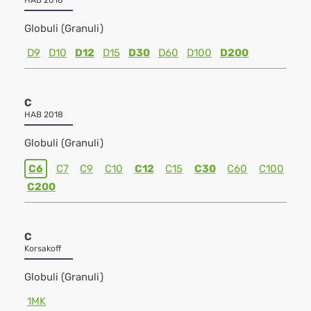
HAB 2018
Globuli (Granuli)
D9
D10
D12
D15
D30
D60
D100
D200
C
HAB 2018
Globuli (Granuli)
C6
C7
C9
C10
C12
C15
C30
C60
C100
C200
C
Korsakoff
Globuli (Granuli)
1MK