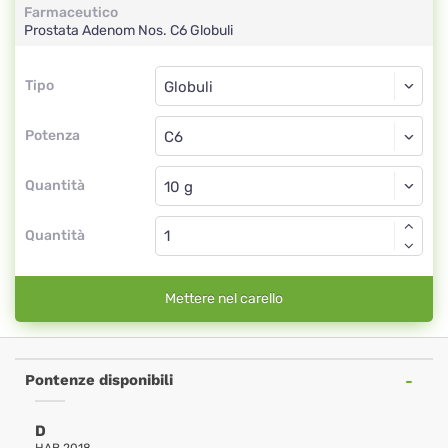
Farmaceutico
Prostata Adenom Nos.
C6
Globuli
Tipo
Tipo
Globuli
Potenza
C6
Globuli
Quantità
Quantità
Mettere nel carello
Pontenze disponibili
D