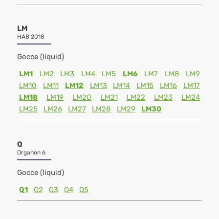
LM
HAB 2018
Gocce (liquid)
LM1
LM2
LM3
LM4
LM5
LM6
LM7
LM8
LM9
LM10
LM11
LM12
LM13
LM14
LM15
LM16
LM17
LM18
LM19
LM20
LM21
LM22
LM23
LM24
LM25
LM26
LM27
LM28
LM29
LM30
Q
Organon 6
Gocce (liquid)
Q1
Q2
Q3
Q4
Q5