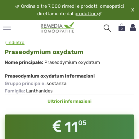
🌿
Ordina oltre 7.000 rimedi e prodotti omeopatici
X
direttamente dal
produttor
🌿
0
pand
indietro
ngua
Praseodymium oxydatum
pand
Praseodymium
Nome principale:
Praseodymium oxydatum
op
oxydatum
pand
Praseodymium oxydatum Informazioni
eopatia
Gruppo principale
:
sostanza
pand
Famiglia
:
Lanthanides
vizio
Ultriori informazioni
pand
guardo
11
05