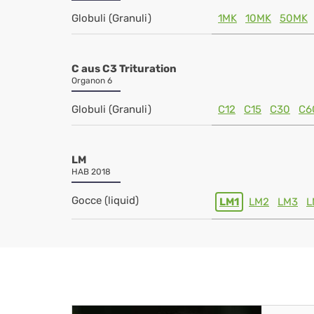
Globuli (Granuli)
1MK
10MK
50MK
C aus C3 Trituration
Organon 6
Globuli (Granuli)
C12
C15
C30
C6
LM
HAB 2018
Gocce (liquid)
LM1
LM2
LM3
L