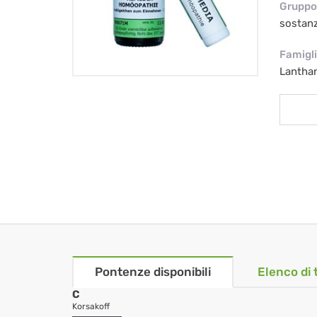
Gruppo 
sostan
Famigl
Lantha
Pontenze disponibili
Elenco di 
C
Korsakoff