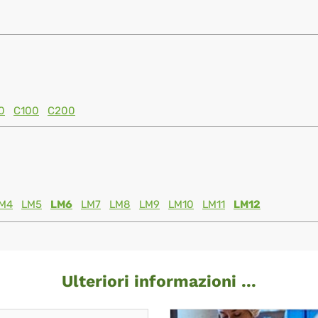
0
C100
C200
M4
LM5
LM6
LM7
LM8
LM9
LM10
LM11
LM12
Ulteriori informazioni ...