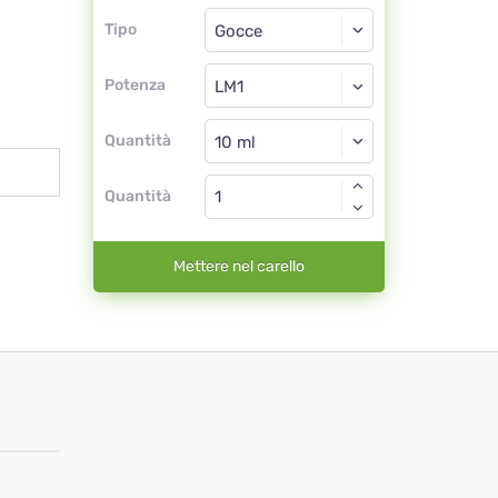
Tipo
Tipo
Gocce
Potenza
LM1
Gocce
Quantità
Quantità
Mettere nel carello