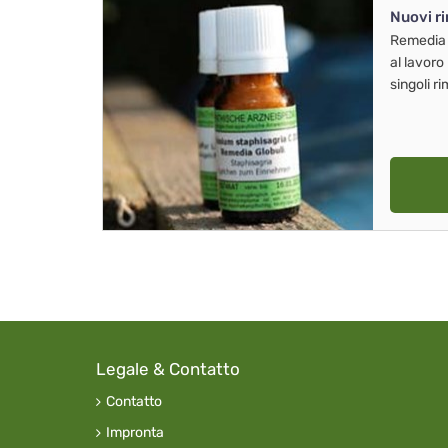
Nuovi r
Remedia
al lavoro
singoli r
Legale & Contatto
Contatto
Impronta