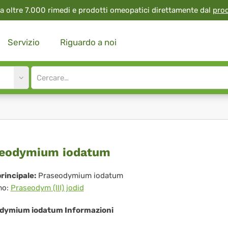
a oltre 7.000 rimedi e prodotti omeopatici direttamente dal
pro
Servizio
Riguardo a noi
Site
search
input
aseodymium
seodymium iodatum
datum
rincipale:
Praseodymium iodatum
mo:
Praseodym (III) jodid
dymium iodatum Informazioni