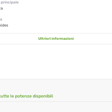
principale
za
ia
nides
Ultriori informazioni
tutte le potenze disponibili