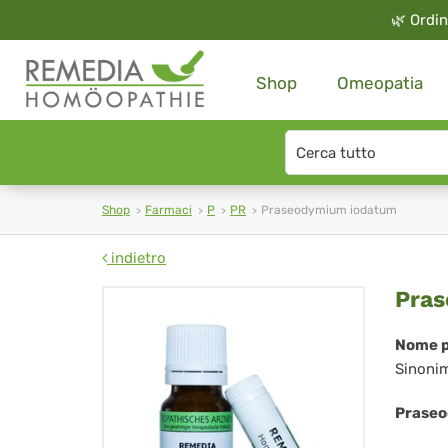
🌿
Ordin
Shop
Omeopatia
Search
type
Shop
Farmaci
P
PR
Praseodymium iodatum
indietro
Pr
Pra
io
Nome p
Sinoni
Praseo