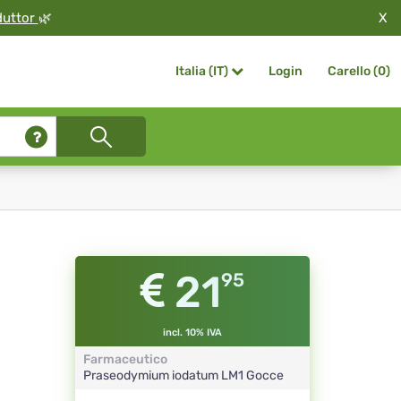
X
duttor
🌿
Login
Carello (
0
)
Italia (IT)
21
95
incl. 10% IVA
Farmaceutico
Praseodymium iodatum
LM1
Gocce