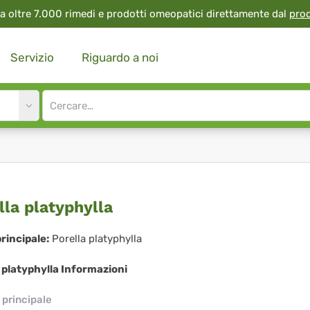
a oltre 7.000 rimedi e prodotti omeopatici direttamente dal
pro
Servizio
Riguardo a noi
Site
search
input
ella
lla platyphylla
typhylla
rincipale:
Porella platyphylla
 platyphylla Informazioni
principale