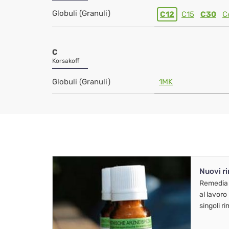
Globuli (Granuli)
C12
C15
C30
C
C
Korsakoff
Globuli (Granuli)
1MK
Nuovi r
Remedia
al lavoro
singoli r