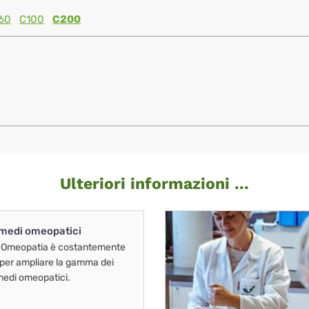
60
C100
C200
Ulteriori informazioni ...
imedi omeopatici
 Omeopatia è costantemente
 per ampliare la gamma dei
imedi omeopatici.