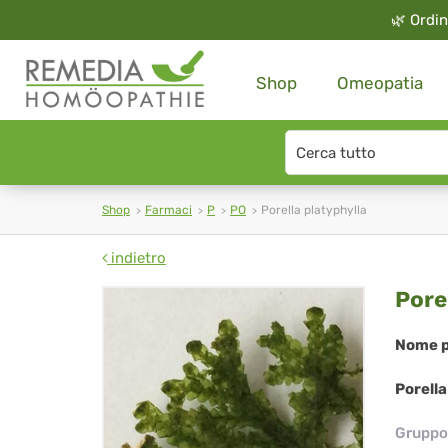
🌿
Ordin
Shop
Omeopatia
Search
type
Shop
Farmaci
P
PO
Porella platyphylla
indietro
Por
Pore
pla
Nome p
Porella
Gruppo 