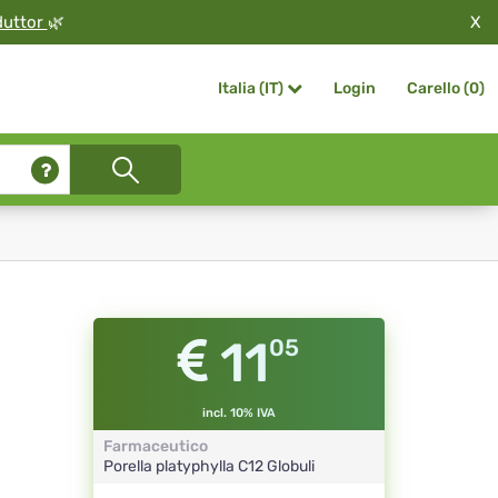
X
duttor
🌿
Login
Carello (
0
)
Italia (IT)
11
05
incl. 10% IVA
Farmaceutico
Porella platyphylla
C12
Globuli