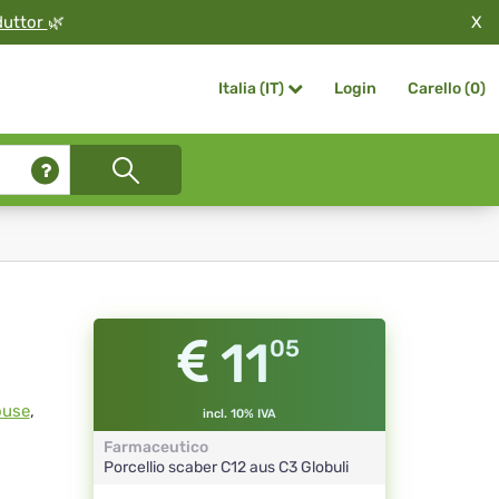
X
duttor
🌿
Login
Carello (
0
)
Italia (IT)
11
05
ouse
,
incl. 10% IVA
Farmaceutico
Porcellio scaber
C12 aus C3
Globuli