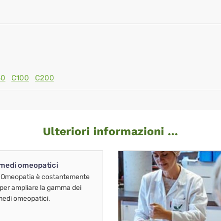
60
C100
C200
Ulteriori informazioni ...
imedi omeopatici
 Omeopatia è costantemente
 per ampliare la gamma dei
imedi omeopatici.