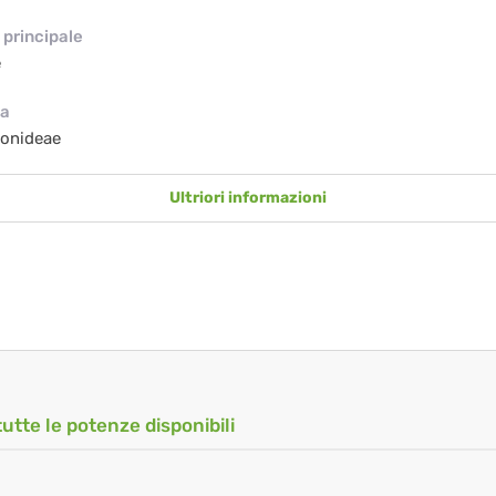
principale
e
ia
ionideae
Ultriori informazioni
tutte le potenze disponibili