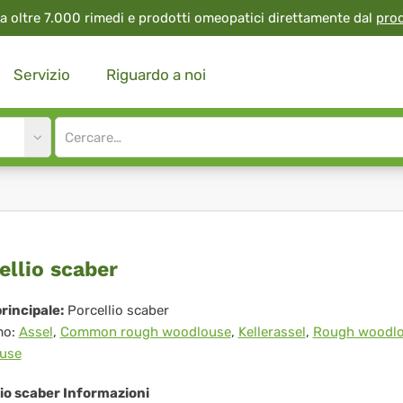
a oltre 7.000 rimedi e prodotti omeopatici direttamente dal
pro
Servizio
Riguardo a noi
Site
search
input
cellio
ellio scaber
ber
rincipale:
Porcellio scaber
mo:
Assel
,
Common rough woodlouse
,
Kellerassel
,
Rough woodl
use
io scaber Informazioni