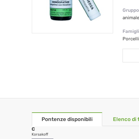
Gruppo 
animal
Famigl
Porcell
Pontenze disponibili
Elenco di 
C
Korsakoff