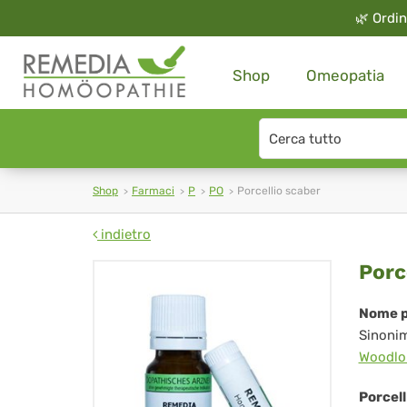
🌿
Ordin
Shop
Omeopatia
Search
type
Shop
Farmaci
P
PO
Porcellio scaber
indietro
Por
Porc
sca
Nome p
Sinoni
Woodlo
Porcell