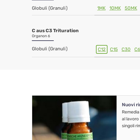
Globuli (Granuli)
1MK
10MK
50MK
C aus C3 Trituration
Organon 6
Globuli (Granuli)
C12
C15
C30
C
Nuovi r
Remedia
al lavoro
singoli r