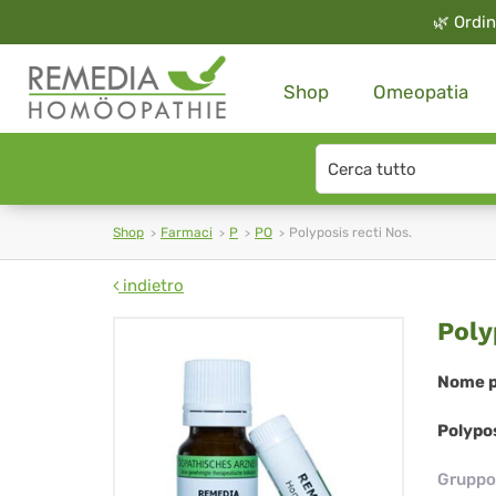
🌿
Ordin
Shop
Omeopatia
Search
type
Shop
Farmaci
P
PO
Polyposis recti Nos.
indietro
Pol
Poly
rec
Nome p
Nos
Polypos
Gruppo 