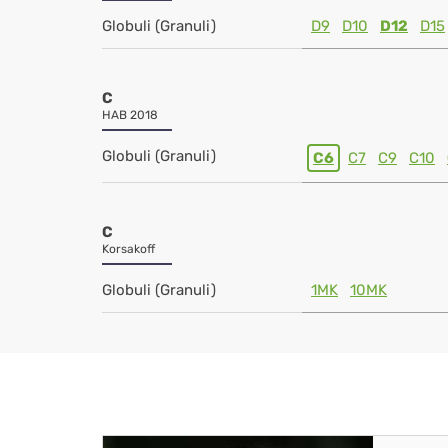
Globuli (Granuli)
D9
D10
D12
D15
C
HAB 2018
Globuli (Granuli)
C6
C7
C9
C10
C
Korsakoff
Globuli (Granuli)
1MK
10MK