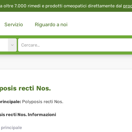
a oltre 7.000 rimedi e prodotti omeopatici direttamente dal
pro
Servizio
Riguardo a noi
Site
search
input
yposis
posis recti Nos.
ti
rincipale:
Polyposis recti Nos.
.
is recti Nos. Informazioni
principale