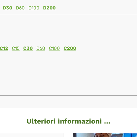
D30
D60
D100
D200
C12
C15
C30
C60
C100
C200
Ulteriori informazioni ...