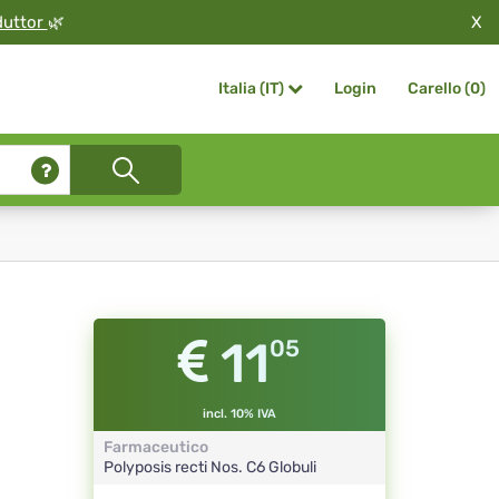
X
duttor
🌿
Login
Carello (
0
)
Italia (IT)
11
05
incl. 10% IVA
Farmaceutico
Polyposis recti Nos.
C6
Globuli