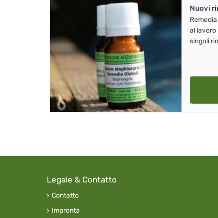
Nuovi r
Remedia
al lavoro
singoli r
Legale & Contatto
Contatto
Impronta