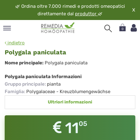
🌿
Ordina oltre 7.000 rimedi e prodotti omeopatici
X
direttamente dal
produttor
🌿
0
pand
indietro
ngua
Polygala paniculata
pand
Polygala
Nome principale:
Polygala paniculata
op
paniculata
pand
Polygala paniculata Informazioni
eopatia
Gruppo principale
:
pianta
pand
Famiglia
:
Polygalaceae - Kreuzblumengewächse
vizio
Ultriori informazioni
pand
guardo
11
05