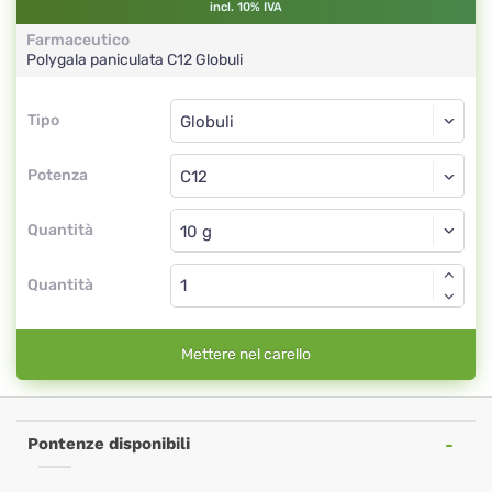
incl. 10% IVA
Farmaceutico
Polygala paniculata
C12
Globuli
Tipo
Tipo
Globuli
Potenza
C12
Globuli
Quantità
Quantità
Mettere nel carello
Pontenze disponibili