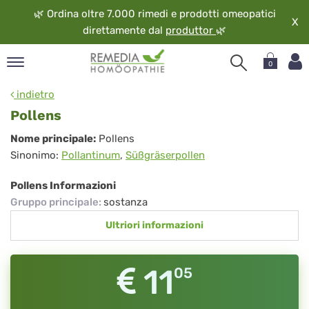
🌿
Ordina oltre 7.000 rimedi e prodotti omeopatici
X
direttamente dal
produttor
🌿
0
pand
indietro
ngua
Pollens
pand
Pollens
Nome principale:
Pollens
op
Sinonimo:
Pollantinum
,
Süßgräserpollen
pand
eopatia
Pollens Informazioni
pand
Gruppo principale
:
sostanza
vizio
Ultriori informazioni
pand
guardo
11
05