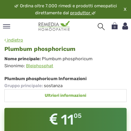
🌿
Ordina oltre 7.000 rimedi e prodotti omeopatici
X
direttamente dal
produttor
🌿
0
pand
indietro
ngua
Plumbum phosphoricum
pand
Plumbum
Nome principale:
Plumbum phosphoricum
op
Sinonimo:
Bleiphosphat
phosphoricum
pand
eopatia
Plumbum phosphoricum Informazioni
pand
Gruppo principale
:
sostanza
vizio
Ultriori informazioni
pand
guardo
11
05