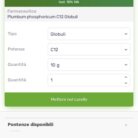
incl. 10% IVA
Farmaceutico
Plumbum phosphoricum
C12
Globuli
Tipo
Tipo
Globuli
Potenza
C12
Globuli
Quantità
Quantità
Mettere nel carello
Pontenze disponibili