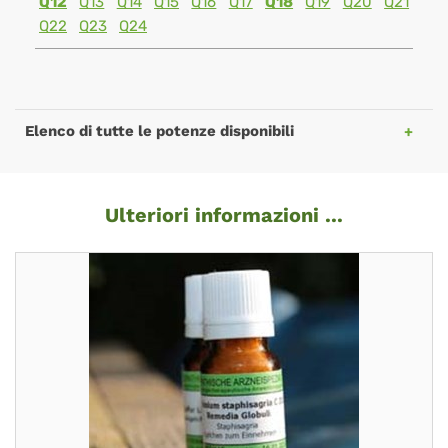
Q12
Q13
Q14
Q15
Q16
Q17
Q18
Q19
Q20
Q21
Q22
Q23
Q24
Elenco di tutte le potenze disponibili
Ulteriori informazioni ...