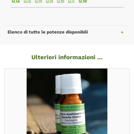
Q12
Q13
Q14
Q15
Q16
Q17
Q18
Elenco di tutte le potenze disponibili
Ulteriori informazioni ...