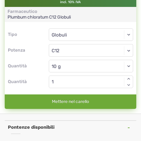
incl. 10% IVA
Farmaceutico
Plumbum chloratum
C12
Globuli
Tipo
Tipo
Globuli
Potenza
C12
Globuli
Quantità
Quantità
Mettere nel carello
Pontenze disponibili