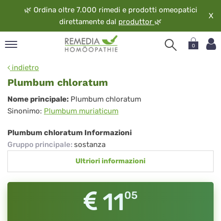
🌿
Ordina oltre 7.000 rimedi e prodotti omeopatici
X
direttamente dal
produttor
🌿
0
pand
indietro
ngua
Plumbum chloratum
pand
Plumbum
Nome principale:
Plumbum chloratum
op
Sinonimo:
Plumbum muriaticum
chloratum
pand
eopatia
Plumbum chloratum Informazioni
pand
Gruppo principale
:
sostanza
vizio
Ultriori informazioni
pand
guardo
11
05