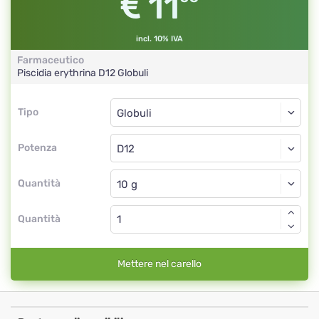
11
incl. 10% IVA
Farmaceutico
Piscidia erythrina
D12
Globuli
Tipo
Tipo
Globuli
Potenza
D12
Globuli
Quantità
Quantità
Mettere nel carello