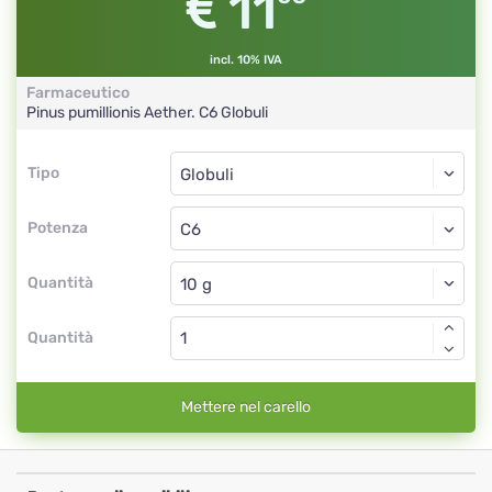
11
incl. 10% IVA
Farmaceutico
Pinus pumillionis Aether.
C6
Globuli
Tipo
Tipo
Globuli
Potenza
C6
Globuli
Quantità
Quantità
Mettere nel carello