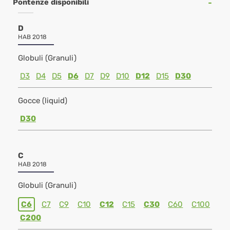
Pontenze disponibili
D
HAB 2018
Globuli (Granuli)
D3
D4
D5
D6
D7
D9
D10
D12
D15
D30
Gocce (liquid)
D30
C
HAB 2018
Globuli (Granuli)
C6
C7
C9
C10
C12
C15
C30
C60
C100
C200