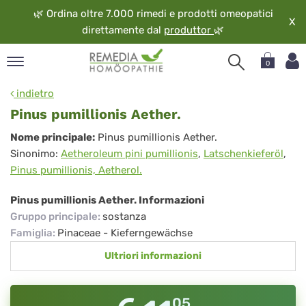
🌿
Ordina oltre 7.000 rimedi e prodotti omeopatici
X
direttamente dal
produttor
🌿
0
pand
indietro
ngua
Pinus pumillionis Aether.
pand
Pinus
Nome principale:
Pinus pumillionis Aether.
op
Sinonimo:
Aetheroleum pini pumillionis
,
Latschenkieferöl
,
pumillionis
pand
Pinus pumillionis, Aetherol.
eopatia
Aether.
pand
Pinus pumillionis Aether. Informazioni
vizio
Gruppo principale
:
sostanza
pand
Famiglia
:
Pinaceae - Kieferngewächse
guardo
Ultriori informazioni
05