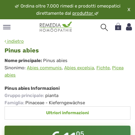
🌿
Ordina oltre 7.000 rimedi e prodotti omeopatici
X
direttamente dal
produttor
🌿
0
pand
indietro
ngua
Pinus abies
pand
Pinus
Nome principale:
Pinus abies
op
Sinonimo:
Abies communis
,
Abies excelsia
,
Fichte
,
Picea
abies
pand
abies
eopatia
pand
Pinus abies Informazioni
vizio
Gruppo principale
:
pianta
pand
Famiglia
:
Pinaceae - Kieferngewächse
guardo
Ultriori informazioni
05