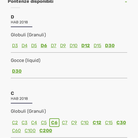
Pontenze disponibili
D
HAB 2018
Globuli (Granuli)
D3
D4
D5
D6
D7
D9
D10
D12
D15
D30
Gocce (liquid)
D30
C
HAB 2018
Globuli (Granuli)
C2
C3
C4
C5
C6
C7
C9
C10
C12
C15
C30
C60
C100
C200