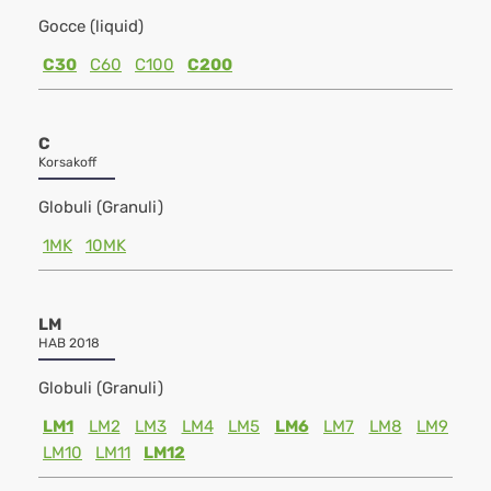
Gocce (liquid)
C30
C60
C100
C200
C
Korsakoff
Globuli (Granuli)
1MK
10MK
LM
HAB 2018
Globuli (Granuli)
LM1
LM2
LM3
LM4
LM5
LM6
LM7
LM8
LM9
LM10
LM11
LM12