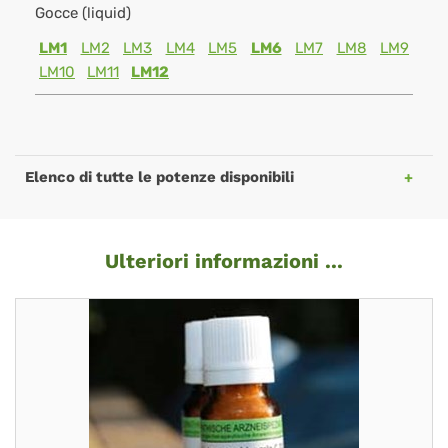
Gocce (liquid)
LM1
LM2
LM3
LM4
LM5
LM6
LM7
LM8
LM9
LM10
LM11
LM12
Elenco di tutte le potenze disponibili
Ulteriori informazioni ...