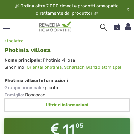
🌿
Ordina oltre 7.000 rimedi e prodotti omeopatici
X
direttamente dal
produttor
🌿
0
pand
indietro
ngua
Photinia villosa
pand
Photinia
Nome principale:
Photinia villosa
op
Sinonimo:
Oriental photinia
,
Scharlach Glanzblattmispel
villosa
pand
eopatia
Photinia villosa Informazioni
pand
Gruppo principale
:
pianta
vizio
Famiglia
:
Rosaceae
pand
Ultriori informazioni
guardo
11
05