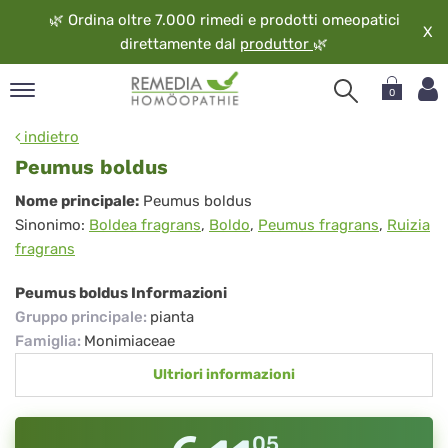
🌿
Ordina oltre 7.000 rimedi e prodotti omeopatici
X
direttamente dal
produttor
🌿
0
pand
indietro
ngua
Peumus boldus
pand
Peumus
Nome principale:
Peumus boldus
op
Sinonimo:
Boldea fragrans
,
Boldo
,
Peumus fragrans
,
Ruizia
boldus
pand
fragrans
eopatia
pand
Peumus boldus Informazioni
vizio
Gruppo principale
:
pianta
pand
Famiglia
:
Monimiaceae
guardo
Ultriori informazioni
05