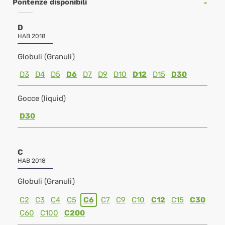
Pontenze disponibili
D
HAB 2018
Globuli (Granuli)
D3
D4
D5
D6
D7
D9
D10
D12
D15
D30
Gocce (liquid)
D30
C
HAB 2018
Globuli (Granuli)
C2
C3
C4
C5
C6
C7
C9
C10
C12
C15
C30
C60
C100
C200