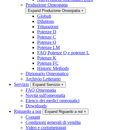
Produzione Omeopatia
Expand Produzione Omeopatia
+
Globuli
Dilutions
Triturazioni
Potenze D
Potenze C
Potenze Q
Potenze LM
FAQ Potenze Q e potenze L
Potenze K
Potenze FC
Historic Methods
Dizionario Omeopatico
Archivio Letterario
Servizio
Expand Servizio
+
FAQ Omeopatia
Novità sull'omeopatia
Elenco dei medici omeopatici
Downloads
Riguardo a noi
Expand Riguardo a noi
+
Contatti
Condizioni generali di vendita
Video e cortometraggi