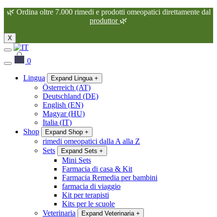
🌿
Ordina oltre 7.000 rimedi e prodotti omeopatici direttamente dal
produttor
🌿
X
0
Lingua
Expand Lingua
+
Österreich (AT)
Deutschland (DE)
English (EN)
Magyar (HU)
Italia (IT)
Shop
Expand Shop
+
rimedi omeopatici dalla A alla Z
Sets
Expand Sets
+
Mini Sets
Farmacia di casa & Kit
Farmacia Remedia per bambini
farmacia di viaggio
Kit per terapisti
Kits per le scuole
Veterinaria
Expand Veterinaria
+