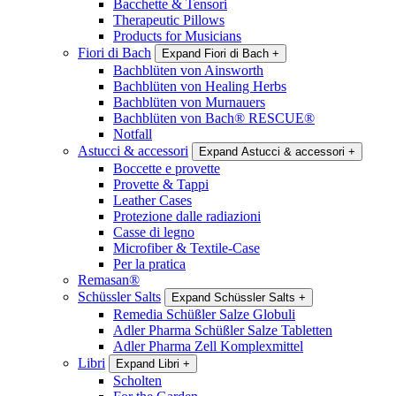
Bacchette & Tensori
Therapeutic Pillows
Products for Musicians
Fiori di Bach
Expand Fiori di Bach
+
Bachblüten von Ainsworth
Bachblüten von Healing Herbs
Bachblüten von Murnauers
Bachblüten von Bach® RESCUE®
Notfall
Astucci & accessori
Expand Astucci & accessori
+
Boccette e provette
Provette & Tappi
Leather Cases
Protezione dalle radiazioni
Casse di legno
Microfiber & Textile-Case
Per la pratica
Remasan®
Schüssler Salts
Expand Schüssler Salts
+
Remedia Schüßler Salze Globuli
Adler Pharma Schüßler Salze Tabletten
Adler Pharma Zell Komplexmittel
Libri
Expand Libri
+
Scholten