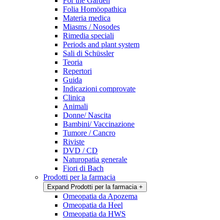
For the Garden
Folia Homöopathica
Materia medica
Miasms / Nosodes
Rimedia speciali
Periods and plant system
Sali di Schüssler
Teoria
Repertori
Guida
Indicazioni comprovate
Clinica
Animali
Donne/ Nascita
Bambini/ Vaccinazione
Tumore / Cancro
Riviste
DVD / CD
Naturopatia generale
Fiori di Bach
Prodotti per la farmacia
Expand Prodotti per la farmacia
+
Omeopatia da Apozema
Omeopatia da Heel
Omeopatia da HWS