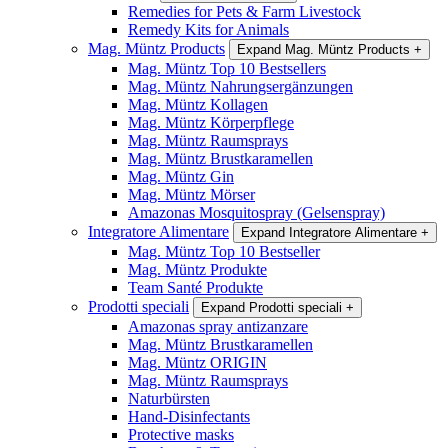
Remedies for Pets & Farm Livestock
Remedy Kits for Animals
Mag. Müntz Products
Expand Mag. Müntz Products
+
Mag. Müntz Top 10 Bestsellers
Mag. Müntz Nahrungsergänzungen
Mag. Müntz Kollagen
Mag. Müntz Körperpflege
Mag. Müntz Raumsprays
Mag. Müntz Brustkaramellen
Mag. Müntz Gin
Mag. Müntz Mörser
Amazonas Mosquitospray (Gelsenspray)
Integratore Alimentare
Expand Integratore Alimentare
+
Mag. Müntz Top 10 Bestseller
Mag. Müntz Produkte
Team Santé Produkte
Prodotti speciali
Expand Prodotti speciali
+
Amazonas spray antizanzare
Mag. Müntz Brustkaramellen
Mag. Müntz ORIGIN
Mag. Müntz Raumsprays
Naturbürsten
Hand-Disinfectants
Protective masks