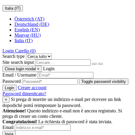
Italia (IT)
Österreich (AT)
Deutschland (DE)
English (EN)
Magyar (HU)
Italia (IT)
Login
Carello (
0
)
Search type
Site search input
Login
Close login modal
×
Email / Username
Password
Toggle password visibility
Creare account
Login
Password dimenticato?
Si prega di inserire un indirizzo e-mail per ricevere un link
×
dopodiché potrá reimpostare la password.
Attenzione!
Questo indirizzo e-mail non è ancora registrato. Si
prega di creare un conto cliente.
Congratulazioni!
La richiesta di password è stata inviata.
Email
Invia