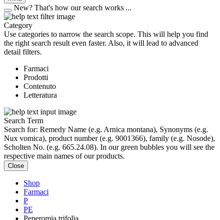
New?
That's how our search works ...
Category
Use categories to narrow the search scope. This will help you find
the right search result even faster. Also, it will lead to advanced
detail filters.
Farmaci
Prodotti
Contenuto
Letteratura
Search Term
Search for: Remedy Name (e.g. Arnica montana), Synonyms (e.g.
Nux vomica), product number (e.g. 9001366), family (e.g. Nosode),
Scholten No. (e.g. 665.24.08). In our green bubbles you will see the
respective main names of our products.
Close
Shop
Farmaci
P
PE
Peperomia trifolia