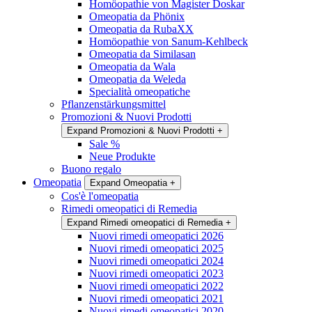
Homöopathie von Magister Doskar
Omeopatia da Phönix
Omeopatia da RubaXX
Homöopathie von Sanum-Kehlbeck
Omeopatia da Similasan
Omeopatia da Wala
Omeopatia da Weleda
Specialità omeopatiche
Pflanzenstärkungsmittel
Promozioni & Nuovi Prodotti
Expand Promozioni & Nuovi Prodotti
+
Sale %
Neue Produkte
Buono regalo
Omeopatia
Expand Omeopatia
+
Cos'è l'omeopatia
Rimedi omeopatici di Remedia
Expand Rimedi omeopatici di Remedia
+
Nuovi rimedi omeopatici 2026
Nuovi rimedi omeopatici 2025
Nuovi rimedi omeopatici 2024
Nuovi rimedi omeopatici 2023
Nuovi rimedi omeopatici 2022
Nuovi rimedi omeopatici 2021
Nuovi rimedi omeopatici 2020