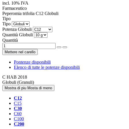
incl. 10% IVA
Farmaceutico
Peperomia trifolia
C12
Globuli
Tipo
Tipo
Potenza
Globuli
Quantità
Globuli
Quantità
Mettere nel carello
Pontenze disponibili
Elenco di tutte le potenze disponibili
C
HAB 2018
Globuli (Granuli)
Mostra di piu
Mosta di meno
C12
C15
C30
C60
C100
C200